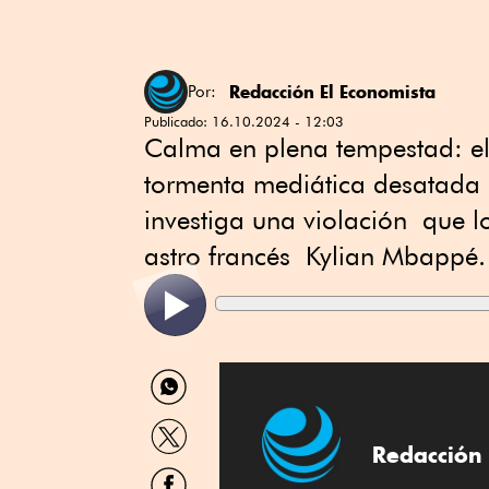
Redacción El Economista
Por:
Publicado:
16.10.2024 - 12:03
Calma en plena tempestad: el
tormenta mediática desatada a
investiga una violación que l
astro francés Kylian Mbappé.
Compartir
por
WhatsApp
Compartir
por
Redacción 
Twitter
Compartir