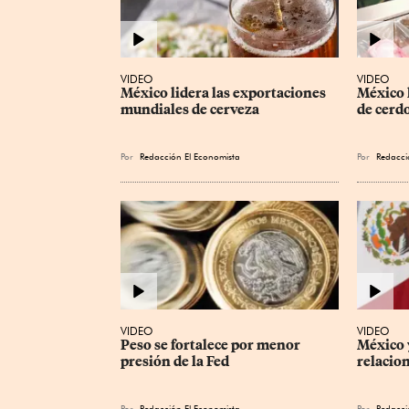
VIDEO
VIDEO
México lidera las exportaciones 
México 
mundiales de cerveza
de cerd
Por
Redacción El Economista
Por
Redacci
VIDEO
VIDEO
Peso se fortalece por menor 
México 
presión de la Fed
relacio
Por
Redacción El Economista
Por
Redacci