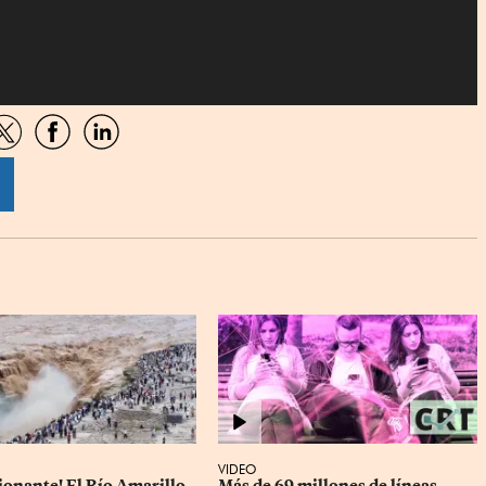
artir
Compartir
Compartir
Compartir
por
por
por
sApp
Twitter
Facebook
Linkedin
VIDEO
ionante! El Río Amarillo 
Más de 69 millones de líneas 