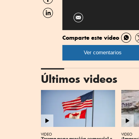
por
Facebook
Compartir
por
Linkedin
Comparte este vídeo
Comp
por
Ver comentarios
What
Últimos videos
VIDEO
VIDEO
Trump pone presión comercial a 
¡Impres