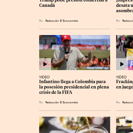
Canadá
desata 
asombra
Por
Redacción El Economista
Por
Redacci
VIDEO
VIDEO
Infantino llega a Colombia para 
Frackin
la posesión presidencial en plena 
en juego
crisis de la FIFA
Por
Redacción El Economista
Por
Redacci