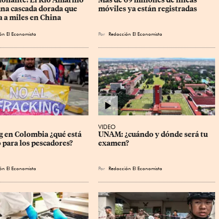
una cascada dorada que 
móviles ya están registradas
 a miles en China
ón El Economista
Por
Redacción El Economista
VIDEO
g en Colombia ¿qué está 
UNAM: ¿cuándo y dónde será tu 
 para los pescadores?
examen?
ón El Economista
Por
Redacción El Economista