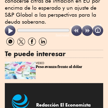
conocerse cifras de inflación en EU por
encima de lo esperado y un ajuste de
S&P Global a las perspectivas para la
deuda soberana.
ReadSpeaker
Compartir
Compartir
Compartir
Compartir
por
por
por
por
WhatsApp
Twitter
Facebook
Linkedin
Te puede interesar
VIDEO
Peso avanza frente al dólar
Redacción El Economista