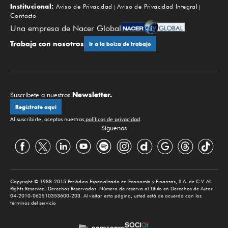
Institucional:
Aviso de Privacidad
Aviso de Privacidad Integral
Contacto
Una empresa de Nacer Global
Trabaja con nosotros
Ir a la bolsa de trabajo
Newsletter.
Suscríbete a nuestros
Regístrate aquí
Al suscribirte, aceptas nuestras
políticas de privacidad
.
Síguenos
Copyright © 1988-2015 Periódico Especializado en Economía y Finanzas, S.A. de C.V. All
Rights Reserved. Derechos Reservados. Número de reserva al Título en Derechos de Autor
04-2010-062510353600-203. Al visitar esta página, usted está de acuerdo con los
términos del servicio