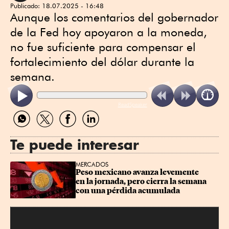
Publicado:
18.07.2025 - 16:48
Aunque los comentarios del gobernador
de la Fed hoy apoyaron a la moneda,
no fue suficiente para compensar el
fortalecimiento del dólar durante la
semana.
ReadSpeaker
Compartir
Compartir
Compartir
Compartir
por
por
por
por
WhatsApp
Twitter
Facebook
Linkedin
Te puede interesar
MERCADOS
Peso mexicano avanza levemente 
en la jornada, pero cierra la semana 
con una pérdida acumulada