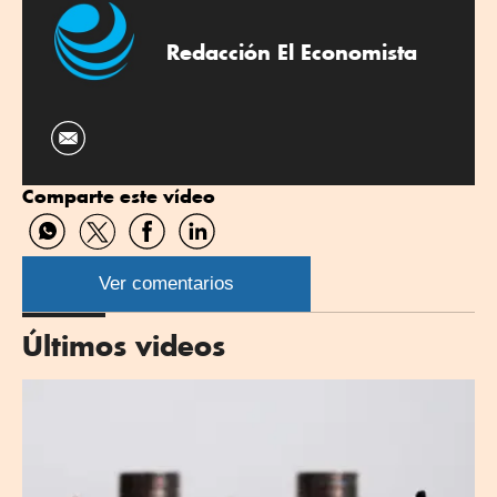
Redacción El Economista
Comparte este vídeo
Compartir
Compartir
Compartir
Compartir
por
por
por
por
WhatsApp
Twitter
Facebook
Linkedin
Ver comentarios
Últimos videos