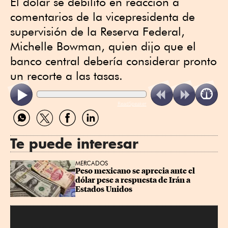
El dólar se debilitó en reacción a
comentarios de la vicepresidenta de
supervisión de la Reserva Federal,
Michelle Bowman, quien dijo que el
banco central debería considerar pronto
un recorte a las tasas.
ReadSpeaker
Compartir
Compartir
Compartir
Compartir
por
por
por
por
WhatsApp
Twitter
Facebook
Linkedin
Te puede interesar
MERCADOS
Peso mexicano se aprecia ante el 
dólar pese a respuesta de Irán a 
Estados Unidos