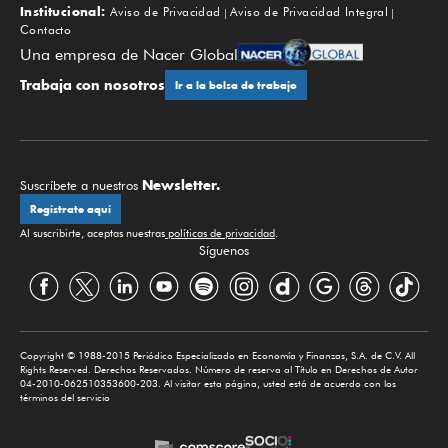
Institucional:
Aviso de Privacidad
Aviso de Privacidad Integral
Contacto
Una empresa de Nacer Global
Trabaja con nosotros
Ir a la bolsa de trabajo
Newsletter.
Suscríbete a nuestros
Regístrate aquí
Al suscribirte, aceptas nuestras
políticas de privacidad
.
Síguenos
Copyright © 1988-2015 Periódico Especializado en Economía y Finanzas, S.A. de C.V. All
Rights Reserved. Derechos Reservados. Número de reserva al Título en Derechos de Autor
04-2010-062510353600-203. Al visitar esta página, usted está de acuerdo con los
términos del servicio