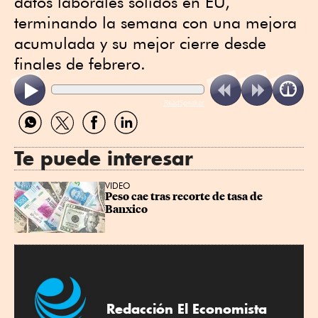
datos laborales sólidos en EU,
terminando la semana con una mejora
acumulada y su mejor cierre desde
finales de febrero.
ReadSpeaker
Compartir
Compartir
Compartir
Compartir
por
por
por
por
WhatsApp
Twitter
Facebook
Linkedin
Te puede interesar
VIDEO
Peso cae tras recorte de tasa de 
Banxico
Redacción El Economista