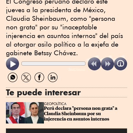
El Congreso peruano declaró este
jueves a la presidenta de México,
Claudia Sheinbaum, como "persona
non grata" por su "inaceptable
injerencia en asuntos internos" del país
al otorgar asilo político a la exjefa de
gabinete Betssy Chávez.
ReadSpeaker
Compartir
Compartir
Compartir
Compartir
por
por
por
por
WhatsApp
Twitter
Facebook
Linkedin
Te puede interesar
GEOPOLÍTICA
Perú declara "persona non grata" a 
Claudia Sheinbaum por su 
injerencia en asuntos internos