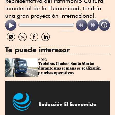
Representativa del Patrimonio Cultural
Inmaterial de la Humanidad, tendría
una gran proyección internacional.
ReadSpeaker
Compartir
Compartir
Compartir
Compartir
por
por
por
por
WhatsApp
Twitter
Facebook
Linkedin
Te puede interesar
VIDEO
Trolebús Chalco- Santa Marta: 
durante una semana se realizarán 
pruebas operativas
Redacción El Economista