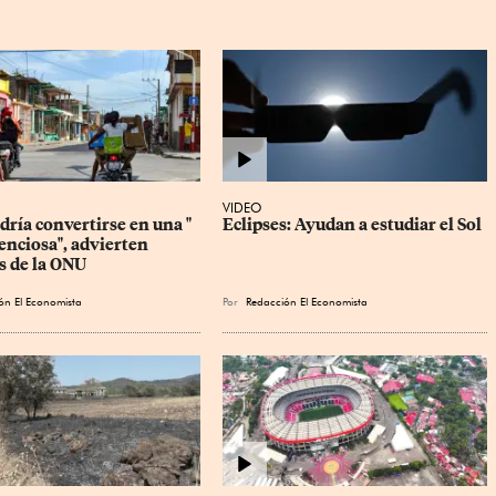
VIDEO
ría convertirse en una " 
Eclipses: Ayudan a estudiar el Sol
enciosa", advierten 
s de la ONU
ón El Economista
Por
Redacción El Economista