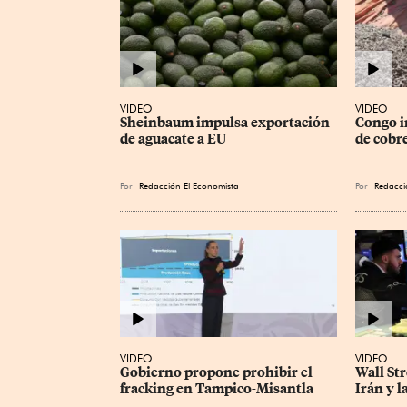
VIDEO
VIDEO
Sheinbaum impulsa exportación 
Congo i
de aguacate a EU
de cobre
Por
Redacción El Economista
Por
Redacci
VIDEO
VIDEO
Gobierno propone prohibir el 
Wall Str
fracking en Tampico-Misantla
Irán y l