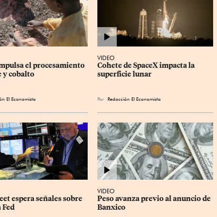
VIDEO
mpulsa el procesamiento 
Cohete de SpaceX impacta la 
 y cobalto
superficie lunar
ón El Economista
Por
Redacción El Economista
VIDEO
eet espera señales sobre 
Peso avanza previo al anuncio de 
a Fed
Banxico