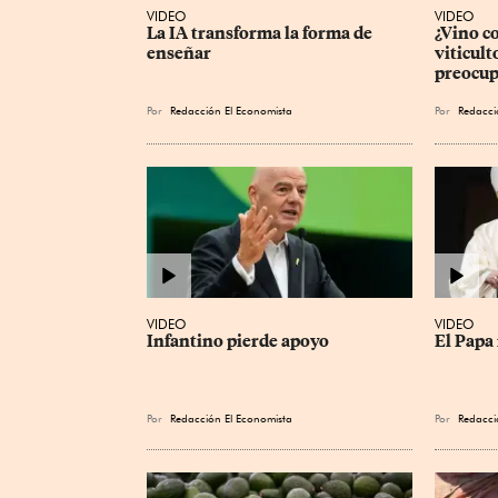
VIDEO
VIDEO
La IA transforma la forma de 
¿Vino c
enseñar
viticult
preocup
Por
Redacción El Economista
Por
Redacci
VIDEO
VIDEO
Infantino pierde apoyo
El Papa 
Por
Redacción El Economista
Por
Redacci