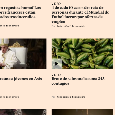
VIDEO
on regusto a humo? Los 
4 de cada 10 casos de trata de 
ores franceses están 
personas durante el Mundial de 
ados tras incendios
Futbol fueron por ofertas de 
empleo
ón El Economista
Por
Redacción El Economista
VIDEO
reúne a jóvenes en Asís
Brote de salmonela suma 345 
contagios
ón El Economista
Por
Redacción El Economista