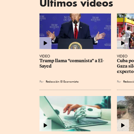
Últimos videos
VIDEO
VIDEO
Trump llama “comunista” a El-
Cuba pod
Sayed
Gaza sil
experto
Por
Redacción El Economista
Por
Redacci