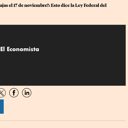
ajas el 17 de noviembre?: Esto dice la Ley Federal del 
El Economista
artir
Compartir
Compartir
Compartir
por
por
por
sApp
Twitter
Facebook
Linkedin