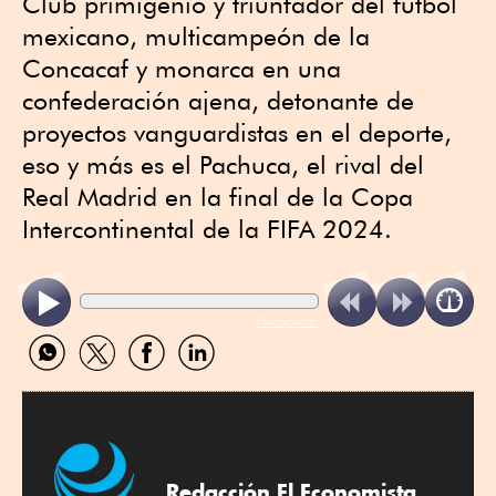
Club primigenio y triunfador del fútbol
mexicano, multicampeón de la
Concacaf y monarca en una
confederación ajena, detonante de
proyectos vanguardistas en el deporte,
eso y más es el Pachuca, el rival del
Real Madrid en la final de la Copa
Intercontinental de la FIFA 2024.
ReadSpeaker
Compartir
Compartir
Compartir
Compartir
por
por
por
por
WhatsApp
Twitter
Facebook
Linkedin
Redacción El Economista