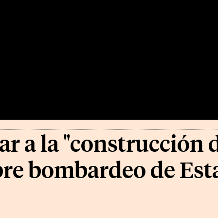
 a la "construcción d
re bombardeo de Est