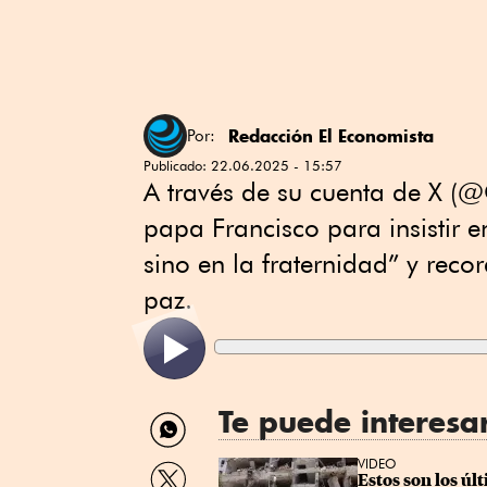
Redacción El Economista
Por:
Publicado:
22.06.2025 - 15:57
A través de su cuenta de X (@
papa Francisco para insistir e
sino en la fraternidad” y rec
paz.
Te puede interesa
Compartir
por
WhatsApp
Compartir
VIDEO
Estos son los úl