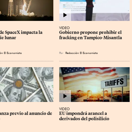
VIDEO
de SpaceX impacta la 
Gobierno propone prohibir el 
ie lunar
fracking en Tampico-Misantla
ón El Economista
Por
Redacción El Economista
VIDEO
anza previo al anuncio de 
EU impondrá arancel a 
o
derivados del polisilicio