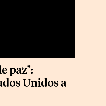
e paz":
ados Unidos a