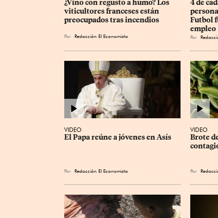
¿Vino con regusto a humo? Los 
4 de cad
viticultores franceses están 
persona
preocupados tras incendios
Futbol f
empleo
Por
Redacción El Economista
Por
Redacci
VIDEO
VIDEO
El Papa reúne a jóvenes en Asís
Brote d
contagi
Por
Redacción El Economista
Por
Redacci