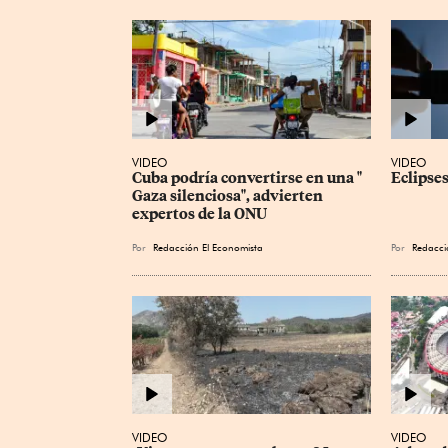
VIDEO
VIDEO
Cuba podría convertirse en una " 
Eclipses
Gaza silenciosa", advierten 
expertos de la ONU
Por
Redacción El Economista
Por
Redacci
VIDEO
VIDEO