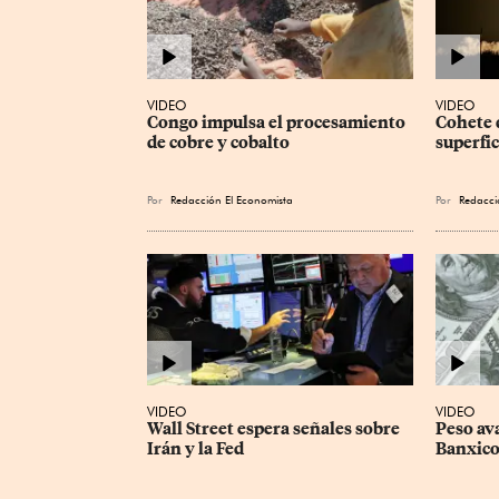
VIDEO
VIDEO
Congo impulsa el procesamiento 
Cohete 
de cobre y cobalto
superfic
Por
Redacción El Economista
Por
Redacci
VIDEO
VIDEO
Wall Street espera señales sobre 
Peso av
Irán y la Fed
Banxic