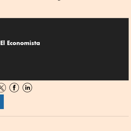
El Economista
artir
Compartir
Compartir
Compartir
por
por
por
sApp
Twitter
Facebook
Linkedin