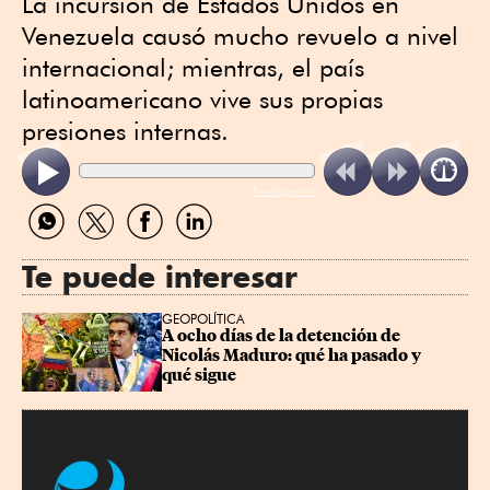
La incursión de Estados Unidos en
Venezuela causó mucho revuelo a nivel
internacional; mientras, el país
latinoamericano vive sus propias
presiones internas.
ReadSpeaker
Compartir
Compartir
Compartir
Compartir
por
por
por
por
WhatsApp
Twitter
Facebook
Linkedin
Te puede interesar
GEOPOLÍTICA
A ocho días de la detención de 
Nicolás Maduro: qué ha pasado y 
qué sigue