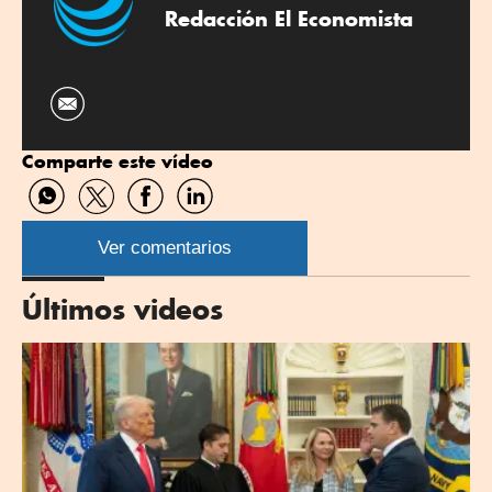
Redacción El Economista
Comparte este vídeo
Compartir
Compartir
Compartir
Compartir
por
por
por
por
WhatsApp
Twitter
Facebook
Linkedin
Ver comentarios
Últimos videos