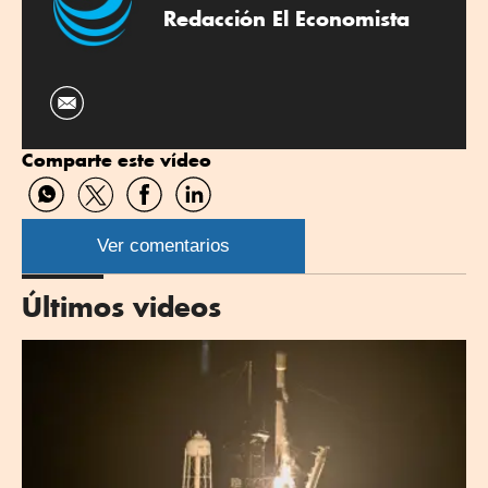
Redacción El Economista
Comparte este vídeo
Compartir
Compartir
Compartir
Compartir
por
por
por
por
WhatsApp
Twitter
Facebook
Linkedin
Ver comentarios
Últimos videos