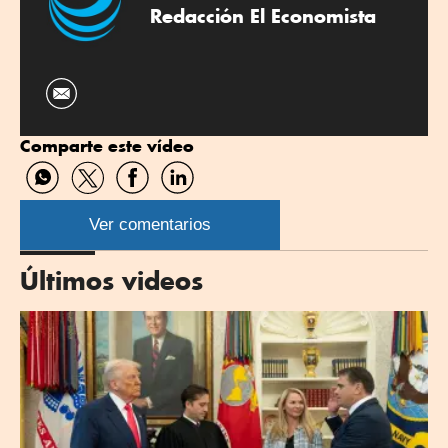
Redacción El Economista
Comparte este vídeo
Compartir
Compartir
Compartir
Compartir
por
por
por
por
WhatsApp
Twitter
Facebook
Linkedin
Ver comentarios
Últimos videos