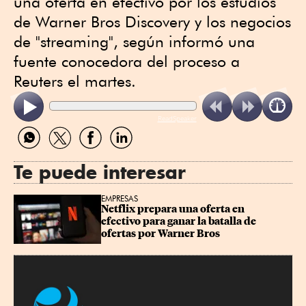
una oferta en efectivo por los estudios
de Warner Bros ‍Discovery y los negocios
de "streaming", según informó una
fuente conocedora del proceso a
Reuters el martes.
ReadSpeaker
Compartir
Compartir
Compartir
Compartir
por
por
por
por
WhatsApp
Twitter
Facebook
Linkedin
Te puede interesar
EMPRESAS
Netflix prepara una oferta en 
efectivo para ganar la batalla de 
ofertas por Warner Bros