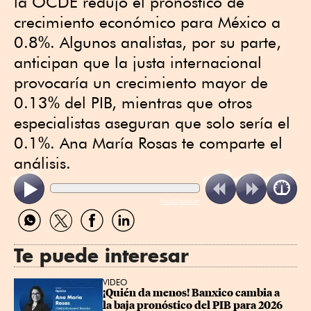
la OCDE redujo el pronóstico de
crecimiento económico para México a
0.8%. Algunos analistas, por su parte,
anticipan que la justa internacional
provocaría un crecimiento mayor de
0.13% del PIB, mientras que otros
especialistas aseguran que solo sería el
0.1%. Ana María Rosas te comparte el
análisis.
ReadSpeaker
Compartir
Compartir
Compartir
Compartir
por
por
por
por
WhatsApp
Twitter
Facebook
Linkedin
Te puede interesar
VIDEO
¡Quién da menos! Banxico cambia a 
la baja pronóstico del PIB para 2026