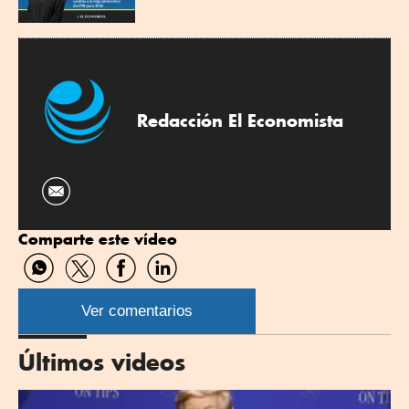
Redacción El Economista
Comparte este vídeo
Compartir
Compartir
Compartir
Compartir
por
por
por
por
WhatsApp
Twitter
Facebook
Linkedin
Ver comentarios
Últimos videos