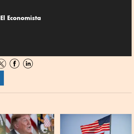
El Economista
artir
Compartir
Compartir
Compartir
por
por
por
sApp
Twitter
Facebook
Linkedin