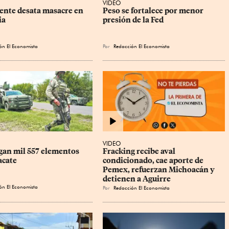
VIDEO
ente desata masacre en 
Peso se fortalece por menor 
ia
presión de la Fed
ón El Economista
Por
Redacción El Economista
VIDEO
gan mil 557 elementos 
Fracking recibe aval 
acate
condicionado, cae aporte de 
Pemex, refuerzan Michoacán y 
detienen a Aguirre
ón El Economista
Por
Redacción El Economista