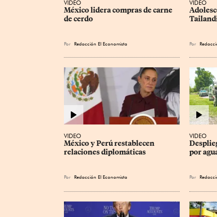
VIDEO
VIDEO
México lidera compras de carne 
Adolesc
de cerdo
Tailand
Por
Redacción El Economista
Por
Redacci
VIDEO
VIDEO
México y Perú restablecen 
Desplie
relaciones diplomáticas
por agu
Por
Redacción El Economista
Por
Redacci