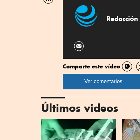
por
Linkedin
Redacción 
Comparte este vídeo
Comp
por
Ver comentarios
What
Últimos videos