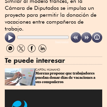
Similar al modelo francés, en la
Cámara de Diputados se impulsa un
proyecto para permitir la donación de
vacaciones entre compañeros de
trabajo.
ReadSpeaker
Compartir
Compartir
Compartir
Compartir
por
por
por
por
WhatsApp
Twitter
Facebook
Linkedin
Te puede interesar
CAPITAL HUMANO
Morena propone que trabajadores 
puedan donar días de vacaciones a 
sus compañeros