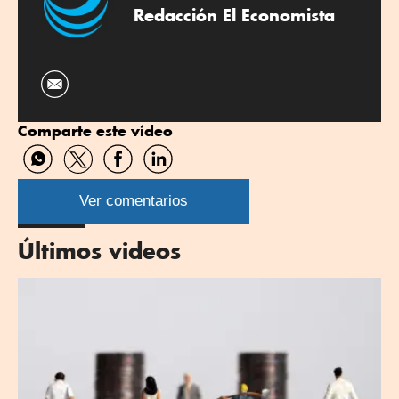
Redacción El Economista
Comparte este vídeo
Compartir
Compartir
Compartir
Compartir
por
por
por
por
WhatsApp
Twitter
Facebook
Linkedin
Ver comentarios
Últimos videos