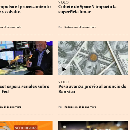
VIDEO
mpulsa el procesamiento 
Cohete de SpaceX impacta la 
 y cobalto
superficie lunar
ón El Economista
Por
Redacción El Economista
VIDEO
eet espera señales sobre 
Peso avanza previo al anuncio de 
a Fed
Banxico
ón El Economista
Por
Redacción El Economista