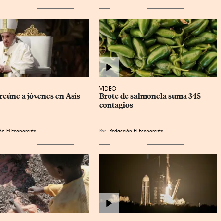
VIDEO
reúne a jóvenes en Asís
Brote de salmonela suma 345 
contagios
ón El Economista
Por
Redacción El Economista