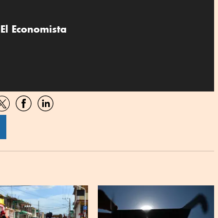
El Economista
artir
Compartir
Compartir
Compartir
por
por
por
sApp
Twitter
Facebook
Linkedin