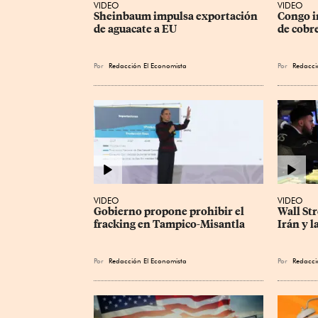
VIDEO
VIDEO
Sheinbaum impulsa exportación 
Congo i
de aguacate a EU
de cobre
Por
Redacción El Economista
Por
Redacci
VIDEO
VIDEO
Gobierno propone prohibir el 
Wall Str
fracking en Tampico-Misantla
Irán y l
Por
Redacción El Economista
Por
Redacci