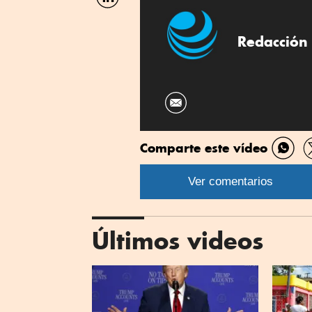
por
Linkedin
Redacción 
Comparte este vídeo
Comp
por
Ver comentarios
What
Últimos videos