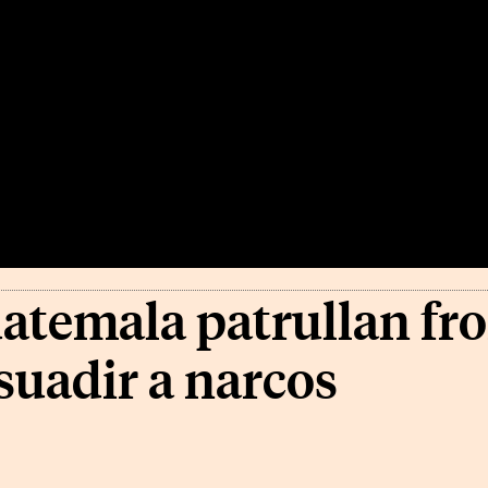
uatemala patrullan fr
suadir a narcos