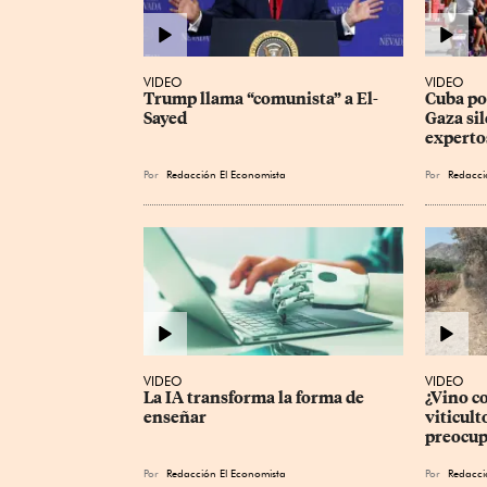
VIDEO
VIDEO
Trump llama “comunista” a El-
Cuba pod
Sayed
Gaza sil
experto
Por
Redacción El Economista
Por
Redacci
VIDEO
VIDEO
La IA transforma la forma de 
¿Vino c
enseñar
viticult
preocup
Por
Redacción El Economista
Por
Redacci