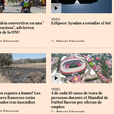
VIDEO
ría convertirse en una " 
Eclipses: Ayudan a estudiar el Sol
enciosa", advierten 
s de la ONU
ón El Economista
Por
Redacción El Economista
VIDEO
on regusto a humo? Los 
4 de cada 10 casos de trata de 
ores franceses están 
personas durante el Mundial de 
ados tras incendios
Futbol fueron por ofertas de 
empleo
ón El Economista
Por
Redacción El Economista