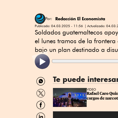
Redacción El Economista
Por:
Publicado:
04.03.2025 - 11:56
Actualizado:
04.03.
Soldados guatemaltecos apoya
el lunes tramos de la frontera
bajo un plan destinado a disu
Te puede interesa
Compartir
por
WhatsApp
Compartir
VIDEO
Rafael Caro Quin
por
cargos de narcot
Twitter
Compartir
por
Facebook
Compartir