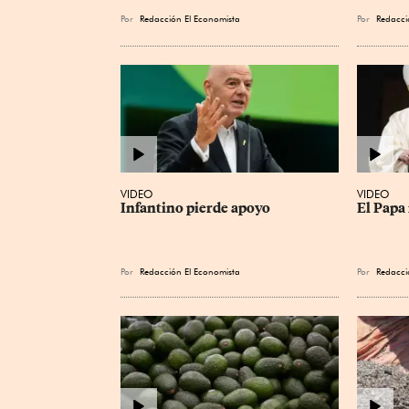
Por
Redacción El Economista
Por
Redacci
VIDEO
VIDEO
Infantino pierde apoyo
El Papa 
Por
Redacción El Economista
Por
Redacci