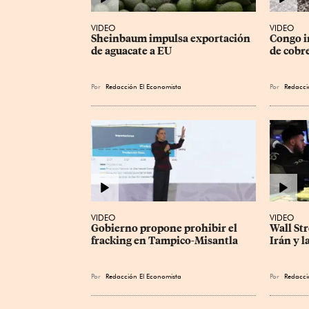
VIDEO
VIDEO
Sheinbaum impulsa exportación 
Congo i
de aguacate a EU
de cobre
Por
Redacción El Economista
Por
Redacci
VIDEO
VIDEO
Gobierno propone prohibir el 
Wall Str
fracking en Tampico-Misantla
Irán y l
Por
Redacción El Economista
Por
Redacci