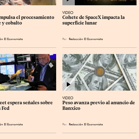
VIDEO
mpulsa el procesamiento 
Cohete de SpaceX impacta la 
 y cobalto
superficie lunar
ón El Economista
Por
Redacción El Economista
VIDEO
eet espera señales sobre 
Peso avanza previo al anuncio de 
a Fed
Banxico
ón El Economista
Por
Redacción El Economista