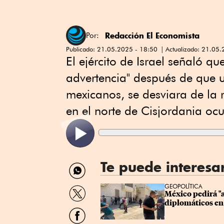
Redacción El Economista
Por:
Publicado:
21.05.2025 - 18:50
Actualizado:
21.05.
El ejército de Israel señaló qu
advertencia" después de que u
mexicanos, se desviara de la 
en el norte de Cisjordania oc
Te puede interesa
Compartir
por
WhatsApp
Compartir
GEOPOLÍTICA
México pedirá "a
por
diplomáticos en
Twitter
Compartir
por