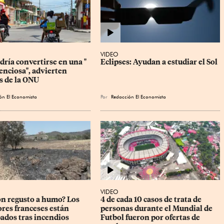
VIDEO
ría convertirse en una " 
Eclipses: Ayudan a estudiar el Sol
enciosa", advierten 
s de la ONU
ón El Economista
Por
Redacción El Economista
VIDEO
on regusto a humo? Los 
4 de cada 10 casos de trata de 
ores franceses están 
personas durante el Mundial de 
ados tras incendios
Futbol fueron por ofertas de 