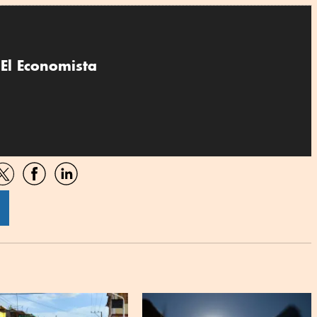
El Economista
artir
Compartir
Compartir
Compartir
por
por
por
sApp
Twitter
Facebook
Linkedin