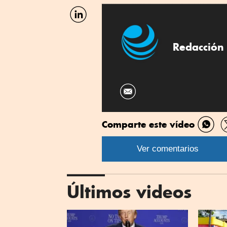
Facebook
Compartir
por
Linkedin
Redacción 
Comparte este vídeo
Comp
por
Ver comentarios
What
Últimos videos