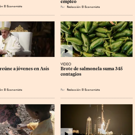
empleo
ón El Economista
Por
Redacción El Economista
VIDEO
reúne a jóvenes en Asís
Brote de salmonela suma 345 
contagios
ón El Economista
Por
Redacción El Economista