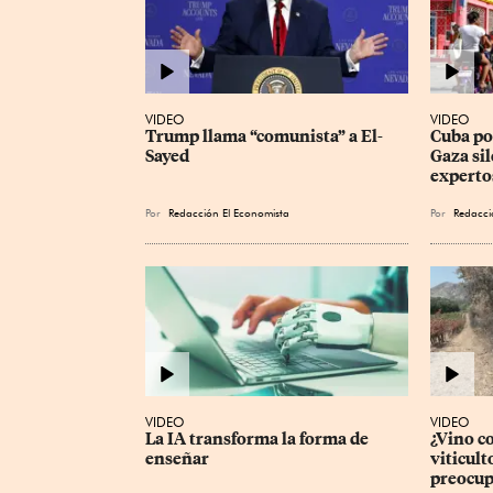
VIDEO
VIDEO
Trump llama “comunista” a El-
Cuba pod
Sayed
Gaza sil
experto
Por
Redacción El Economista
Por
Redacci
VIDEO
VIDEO
La IA transforma la forma de 
¿Vino c
enseñar
viticult
preocup