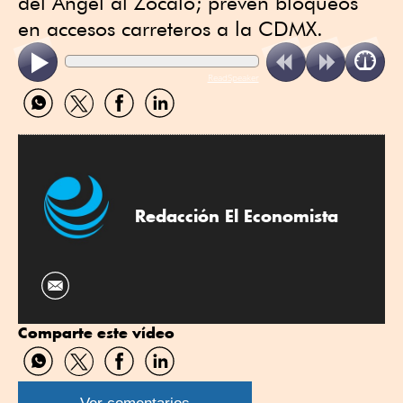
del Ángel al Zócalo; prevén bloqueos
en accesos carreteros a la CDMX.
ReadSpeaker
Compartir
Compartir
Compartir
Compartir
por
por
por
por
WhatsApp
Twitter
Facebook
Linkedin
Redacción El Economista
Comparte este vídeo
Compartir
Compartir
Compartir
Compartir
por
por
por
por
WhatsApp
Twitter
Facebook
Linkedin