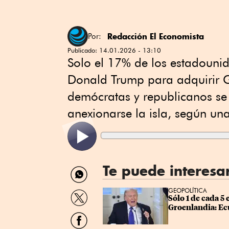
Redacción El Economista
Por:
Publicado:
14.01.2026 - 13:10
Solo el 17% de los estadounid
‍Donald Trump para adquirir 
demócratas y republicanos se 
anexionarse la isla, según una
Te puede interesa
Compartir
por
WhatsApp
Compartir
GEOPOLÍTICA
Sólo 1 de cada 5
por
Groenlandia: Ec
Twitter
Compartir
por