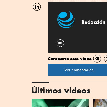
Facebook
Compartir
por
Linkedin
Redacción 
Comparte este vídeo
Comp
por
Ver comentarios
What
Últimos videos