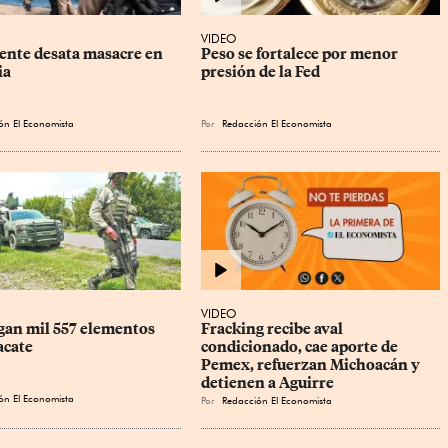
VIDEO
ente desata masacre en 
Peso se fortalece por menor 
ia
presión de la Fed
ón El Economista
Por
Redacción El Economista
VIDEO
gan mil 557 elementos 
Fracking recibe aval 
acate
condicionado, cae aporte de 
Pemex, refuerzan Michoacán y 
detienen a Aguirre
ón El Economista
Por
Redacción El Economista