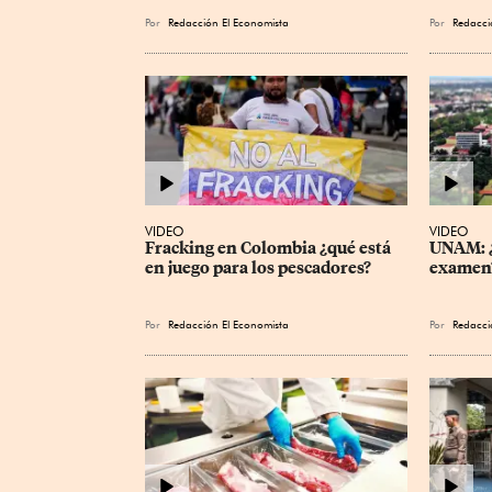
Por
Redacción El Economista
Por
Redacci
VIDEO
VIDEO
Fracking en Colombia ¿qué está 
UNAM: ¿
en juego para los pescadores?
examen
Por
Redacción El Economista
Por
Redacci