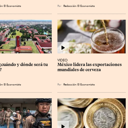
ón El Economista
Por
Redacción El Economista
VIDEO
cuándo y dónde será tu 
México lidera las exportaciones 
?
mundiales de cerveza
ón El Economista
Por
Redacción El Economista