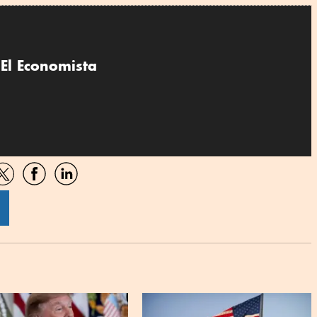
El Economista
artir
Compartir
Compartir
Compartir
por
por
por
sApp
Twitter
Facebook
Linkedin