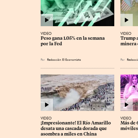
VIDEO
VIDEO
Peso gana 1.05% en la semana 
Trump a
por la Fed
minera 
Por
Redacción El Economista
Por
Redacci
VIDEO
VIDEO
¡Impresionante! El Río Amarillo 
Más de 6
desata una cascada dorada que 
móviles
asombra a miles en China