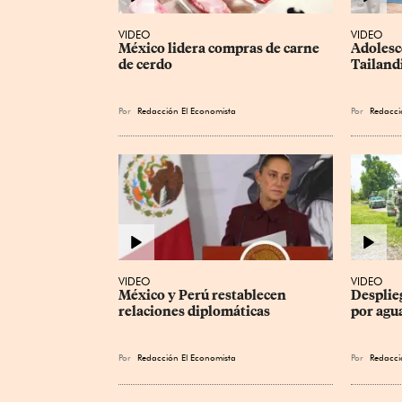
VIDEO
VIDEO
México lidera compras de carne 
Adolesc
de cerdo
Tailand
Por
Redacción El Economista
Por
Redacci
VIDEO
VIDEO
México y Perú restablecen 
Desplie
relaciones diplomáticas
por agu
Por
Redacción El Economista
Por
Redacci