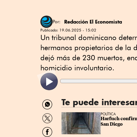
Redacción El Economista
Por:
Publicado:
19.06.2025 - 15:02
Un tribunal dominicano deter
hermanos propietarios de la 
dejó más de 230 muertos, enca
homicidio involuntario.
Te puede interesa
Compartir
por
WhatsApp
Compartir
POLÍTICA
Harfuch confirm
por
San Diego
Twitter
Compartir
por