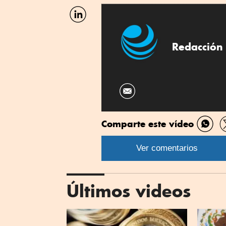
Facebook
Compartir
por
Linkedin
Redacción 
Comparte este vídeo
Comp
por
Ver comentarios
What
Últimos videos