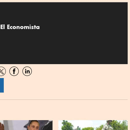
El Economista
artir
Compartir
Compartir
Compartir
por
por
por
sApp
Twitter
Facebook
Linkedin