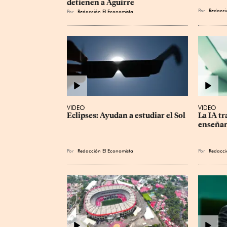
detienen a Aguirre
Por
Redacci
Por
Redacción El Economista
VIDEO
VIDEO
Eclipses: Ayudan a estudiar el Sol
La IA tr
enseña
Por
Redacción El Economista
Por
Redacci