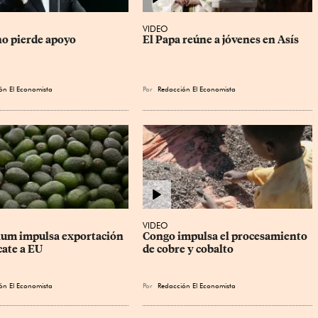
VIDEO
no pierde apoyo
El Papa reúne a jóvenes en Asís
ón El Economista
Por
Redacción El Economista
VIDEO
um impulsa exportación 
Congo impulsa el procesamiento 
cate a EU
de cobre y cobalto
ón El Economista
Por
Redacción El Economista