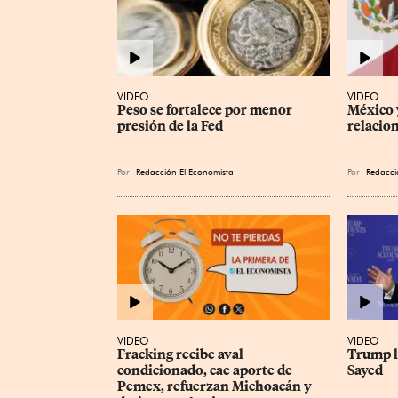
VIDEO
VIDEO
Peso se fortalece por menor 
México 
presión de la Fed
relacio
Por
Redacción El Economista
Por
Redacci
VIDEO
VIDEO
Fracking recibe aval 
Trump l
condicionado, cae aporte de 
Sayed
Pemex, refuerzan Michoacán y 