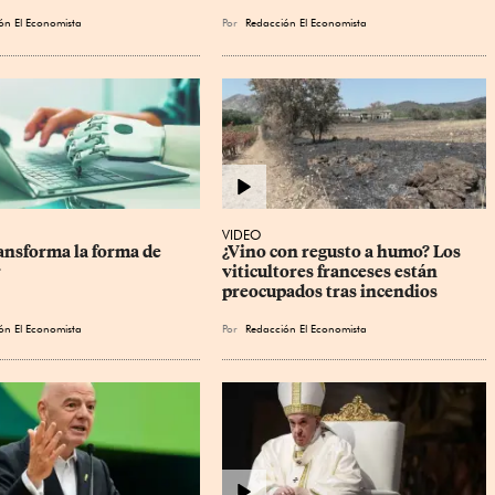
ón El Economista
Por
Redacción El Economista
VIDEO
ansforma la forma de 
¿Vino con regusto a humo? Los 
r
viticultores franceses están 
preocupados tras incendios
ón El Economista
Por
Redacción El Economista