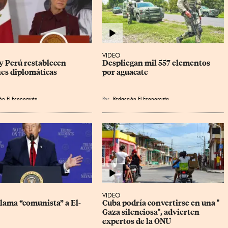
VIDEO
y Perú restablecen 
Despliegan mil 557 elementos 
nes diplomáticas
por aguacate
ón El Economista
Por
Redacción El Economista
VIDEO
lama “comunista” a El-
Cuba podría convertirse en una " 
Gaza silenciosa", advierten 
expertos de la ONU