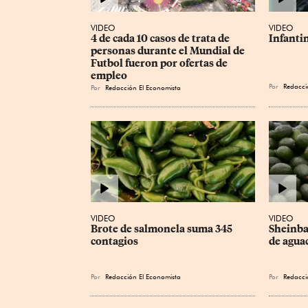
VIDEO
VIDEO
4 de cada 10 casos de trata de 
Infanti
personas durante el Mundial de 
Futbol fueron por ofertas de 
empleo
Por
Redacci
Por
Redacción El Economista
VIDEO
VIDEO
Brote de salmonela suma 345 
Sheinba
contagios
de agua
Por
Redacción El Economista
Por
Redacci