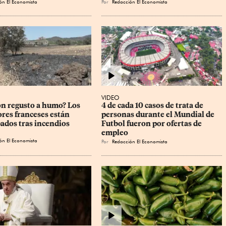
ón El Economista
Por
Redacción El Economista
VIDEO
on regusto a humo? Los 
4 de cada 10 casos de trata de 
ores franceses están 
personas durante el Mundial de 
ados tras incendios
Futbol fueron por ofertas de 
empleo
ón El Economista
Por
Redacción El Economista