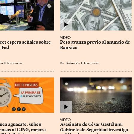
VIDEO
eet espera señales sobre 
Peso avanza previo al anuncio de 
a Fed
Banxico
ón El Economista
Por
Redacción El Economista
VIDEO
uea aguacate, suben 
Asesinato de César Gastélum: 
nsas al CJNG, mejora 
Gabinete de Seguridad investiga 