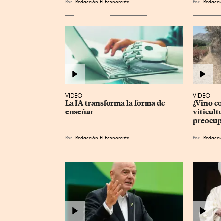
Por
Redacción El Economista
Por
Redacci
VIDEO
VIDEO
La IA transforma la forma de 
¿Vino c
enseñar
viticult
preocup
Por
Redacción El Economista
Por
Redacci