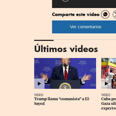
Linkedin
Comparte este vídeo
Comp
por
Ver comentarios
What
Últimos videos
VIDEO
VIDEO
Trump llama “comunista” a El-
Cuba pod
Sayed
Gaza sil
experto