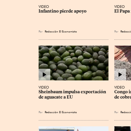
VIDEO
VIDEO
Infantino pierde apoyo
El Papa 
Por
Redacción El Economista
Por
Redacci
VIDEO
VIDEO
Sheinbaum impulsa exportación 
Congo i
de aguacate a EU
de cobre
Por
Redacción El Economista
Por
Redacci