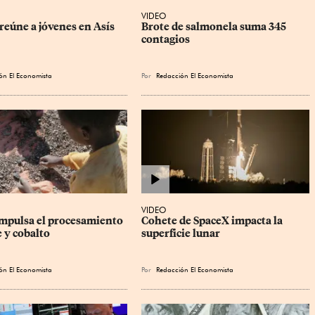
VIDEO
reúne a jóvenes en Asís
Brote de salmonela suma 345 
contagios
ón El Economista
Por
Redacción El Economista
VIDEO
mpulsa el procesamiento 
Cohete de SpaceX impacta la 
 y cobalto
superficie lunar
ón El Economista
Por
Redacción El Economista