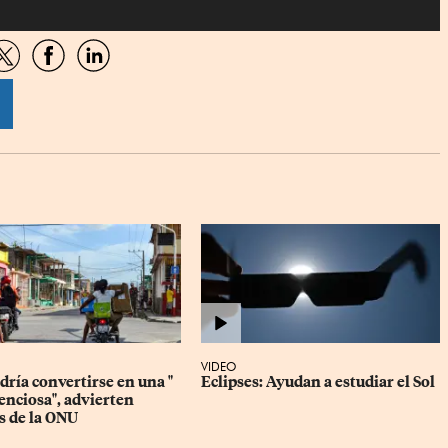
artir
Compartir
Compartir
Compartir
por
por
por
sApp
Twitter
Facebook
Linkedin
VIDEO
ría convertirse en una " 
Eclipses: Ayudan a estudiar el Sol
enciosa", advierten 
s de la ONU