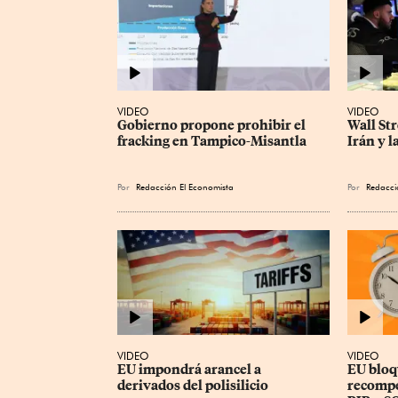
VIDEO
VIDEO
Gobierno propone prohibir el 
Wall Str
fracking en Tampico-Misantla
Irán y l
Por
Redacción El Economista
Por
Redacci
VIDEO
VIDEO
EU impondrá arancel a 
EU bloq
derivados del polisilicio
recompe