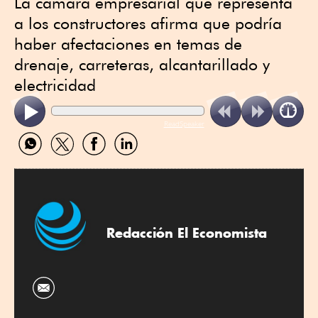
La cámara empresarial que representa
a los constructores afirma que podría
haber afectaciones en temas de
drenaje, carreteras, alcantarillado y
electricidad
ReadSpeaker
Compartir
Compartir
Compartir
Compartir
por
por
por
por
WhatsApp
Twitter
Facebook
Linkedin
Redacción El Economista