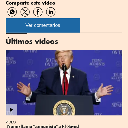
Comparte este vídeo
Compartir
Compartir
Compartir
Compartir
por
por
por
por
WhatsApp
Twitter
Facebook
Linkedin
Ver comentarios
Últimos videos
VIDEO
Trump llama “comunista” a El-Sayed