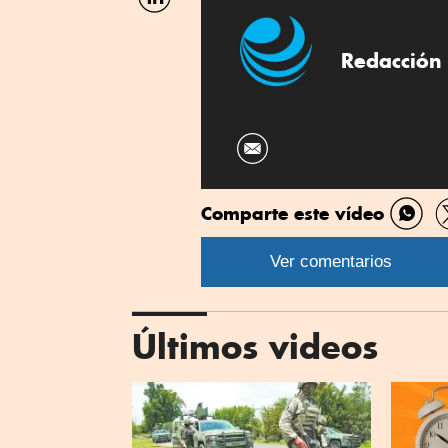
por
Linkedin
Redacción 
Comparte este vídeo
Comp
por
Ver comentarios
What
Últimos videos