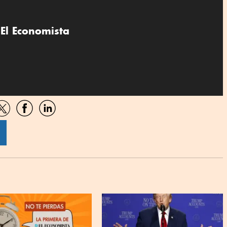
El Economista
artir
Compartir
Compartir
Compartir
por
por
por
sApp
Twitter
Facebook
Linkedin