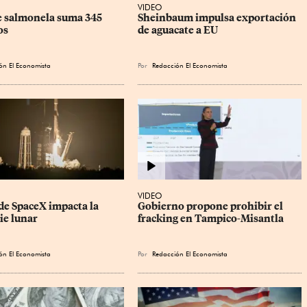
VIDEO
e salmonela suma 345 
Sheinbaum impulsa exportación 
os
de aguacate a EU
ón El Economista
Por
Redacción El Economista
VIDEO
de SpaceX impacta la 
Gobierno propone prohibir el 
ie lunar
fracking en Tampico-Misantla
ón El Economista
Por
Redacción El Economista