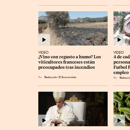
VIDEO
VIDEO
¿Vino con regusto a humo? Los 
4 de cad
viticultores franceses están 
persona
preocupados tras incendios
Futbol f
empleo
Por
Redacción El Economista
Por
Redacci