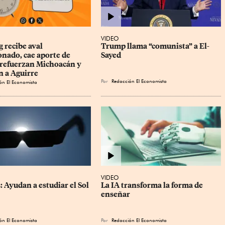
VIDEO
 recibe aval 
Trump llama “comunista” a El-
nado, cae aporte de 
Sayed
refuerzan Michoacán y 
n a Aguirre
Por
Redacción El Economista
ón El Economista
VIDEO
: Ayudan a estudiar el Sol
La IA transforma la forma de 
enseñar
ón El Economista
Por
Redacción El Economista