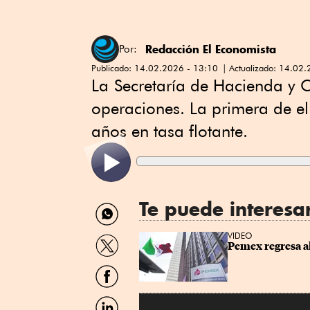
Redacción El Economista
Por:
Publicado:
14.02.2026 - 13:10
Actualizado:
14.02.
La
Secretaría de Hacienda y C
operaciones. La primera de el
años en tasa flotante.
Te puede interesa
Compartir
por
WhatsApp
Compartir
VIDEO
Pemex regresa a
por
Twitter
Compartir
por
Facebook
Compartir