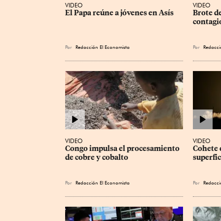
VIDEO
VIDEO
El Papa reúne a jóvenes en Asís
Brote d
contagi
Por
Redacción El Economista
Por
Redacci
VIDEO
VIDEO
Congo impulsa el procesamiento 
Cohete 
de cobre y cobalto
superfic
Por
Redacción El Economista
Por
Redacci