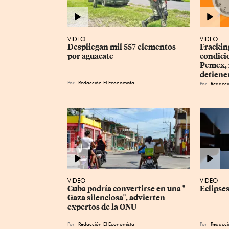
VIDEO
VIDEO
Despliegan mil 557 elementos 
Fracking
por aguacate
condicio
Pemex, 
detiene
Por
Redacción El Economista
Por
Redacci
VIDEO
VIDEO
Cuba podría convertirse en una " 
Eclipses
Gaza silenciosa", advierten 
expertos de la ONU
Por
Redacción El Economista
Por
Redacci