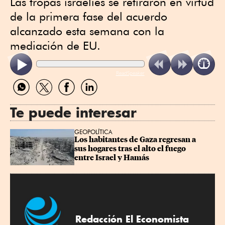
Las tropas israelíes se retiraron en virtud
de la primera fase del acuerdo
alcanzado esta semana con la
mediación de EU.
ReadSpeaker
Compartir
Compartir
Compartir
Compartir
por
por
por
por
WhatsApp
Twitter
Facebook
Linkedin
Te puede interesar
GEOPOLÍTICA
Los habitantes de Gaza regresan a 
sus hogares tras el alto el fuego 
entre Israel y Hamás
Redacción El Economista