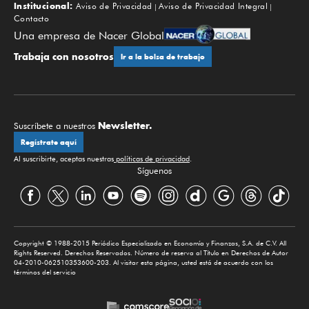
Institucional:
Aviso de Privacidad
Aviso de Privacidad Integral
Contacto
Una empresa de Nacer Global
Trabaja con nosotros
Ir a la bolsa de trabajo
Newsletter.
Suscríbete a nuestros
Regístrate aquí
Al suscribirte, aceptas nuestras
políticas de privacidad
.
Síguenos
Copyright © 1988-2015 Periódico Especializado en Economía y Finanzas, S.A. de C.V. All
Rights Reserved. Derechos Reservados. Número de reserva al Título en Derechos de Autor
04-2010-062510353600-203. Al visitar esta página, usted está de acuerdo con los
términos del servicio