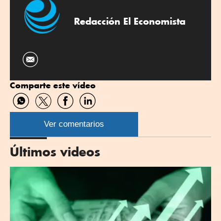
Redacción El Economista
Comparte este vídeo
Compartir
Compartir
Compartir
Compartir
por
por
por
por
WhatsApp
Twitter
Facebook
Linkedin
Ver comentarios
Últimos videos