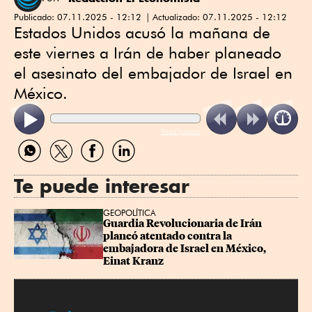
Publicado:
07.11.2025 - 12:12
Actualizado:
07.11.2025 - 12:12
Estados Unidos acusó la mañana de
este viernes a Irán de haber planeado
el asesinato del embajador de Israel en
México.
ReadSpeaker
Compartir
Compartir
Compartir
Compartir
por
por
por
por
WhatsApp
Twitter
Facebook
Linkedin
Te puede interesar
GEOPOLÍTICA
Guardia Revolucionaria de Irán 
planeó atentado contra la 
embajadora de Israel en México, 
Einat Kranz