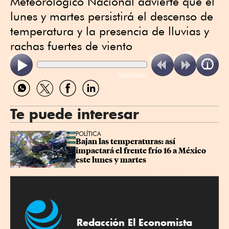
Meteorológico Nacional advierte que el
lunes y martes persistirá el descenso de
temperatura y la presencia de lluvias y
rachas fuertes de viento
ReadSpeaker
Compartir
Compartir
Compartir
Compartir
por
por
por
por
WhatsApp
Twitter
Facebook
Linkedin
Te puede interesar
POLÍTICA
Bajan las temperaturas: así 
impactará el frente frío 16 a México 
este lunes y martes
Redacción El Economista