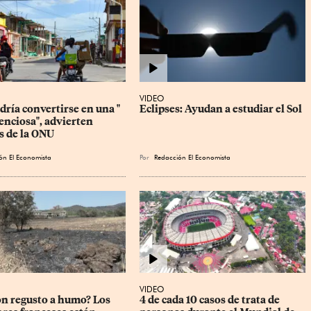
VIDEO
ría convertirse en una " 
Eclipses: Ayudan a estudiar el Sol
enciosa", advierten 
s de la ONU
ón El Economista
Por
Redacción El Economista
VIDEO
on regusto a humo? Los 
4 de cada 10 casos de trata de 