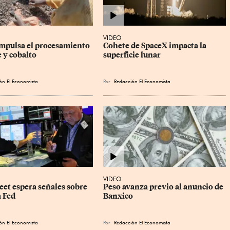
VIDEO
mpulsa el procesamiento 
Cohete de SpaceX impacta la 
 y cobalto
superficie lunar
ón El Economista
Por
Redacción El Economista
VIDEO
eet espera señales sobre 
Peso avanza previo al anuncio de 
a Fed
Banxico
ón El Economista
Por
Redacción El Economista