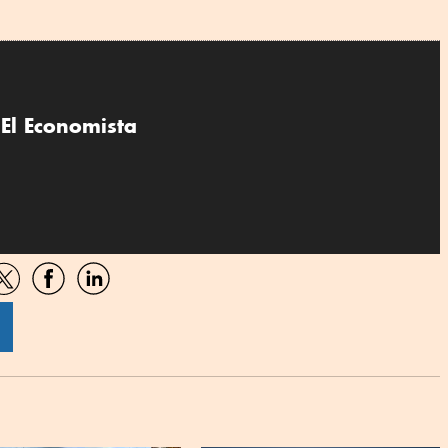
El Economista
artir
Compartir
Compartir
Compartir
por
por
por
sApp
Twitter
Facebook
Linkedin