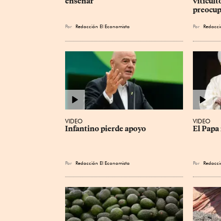
enseñar
viticult
preocup
Por
Redacción El Economista
Por
Redacci
VIDEO
VIDEO
Infantino pierde apoyo
El Papa 
Por
Redacción El Economista
Por
Redacci