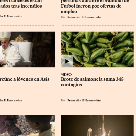
ores franceses están 
personas durante el Mundial de 
ados tras incendios
Futbol fueron por ofertas de 
empleo
ón El Economista
Por
Redacción El Economista
VIDEO
reúne a jóvenes en Asís
Brote de salmonela suma 345 
contagios
ón El Economista
Por
Redacción El Economista