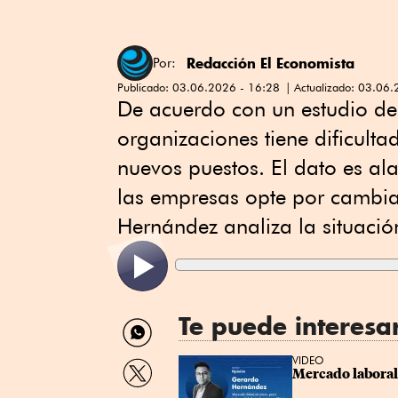
Redacción El Economista
Por:
Publicado:
03.06.2026 - 16:28
Actualizado:
03.06.
De acuerdo con un estudio de
organizaciones tiene dificult
nuevos puestos. El dato es al
las empresas opte por cambia
Hernández analiza la situació
Te puede interesa
Compartir
por
WhatsApp
Compartir
VIDEO
Mercado laboral
por