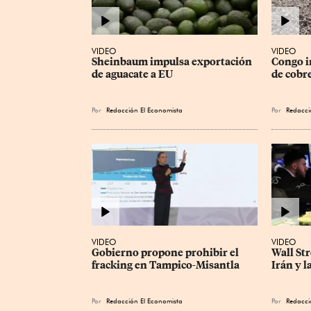
VIDEO
VIDEO
Sheinbaum impulsa exportación 
Congo i
de aguacate a EU
de cobre
Por
Redacción El Economista
Por
Redacci
VIDEO
VIDEO
Gobierno propone prohibir el 
Wall Str
fracking en Tampico-Misantla
Irán y l
Por
Redacción El Economista
Por
Redacci