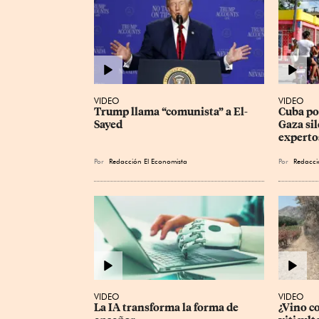
VIDEO
VIDEO
Trump llama “comunista” a El-
Cuba pod
Sayed
Gaza sil
experto
Por
Redacción El Economista
Por
Redacci
VIDEO
VIDEO
La IA transforma la forma de 
¿Vino c