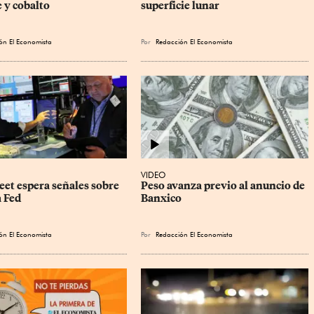
 y cobalto
superficie lunar
ón El Economista
Por
Redacción El Economista
VIDEO
eet espera señales sobre 
Peso avanza previo al anuncio de 
a Fed
Banxico
ón El Economista
Por
Redacción El Economista