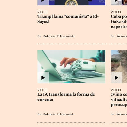
VIDEO
VIDEO
Trump llama “comunista” a El-
Cuba pod
Sayed
Gaza sil
experto
Por
Redacción El Economista
Por
Redacci
VIDEO
VIDEO
La IA transforma la forma de 
¿Vino c
enseñar
viticult
preocup
Por
Redacción El Economista
Por
Redacci