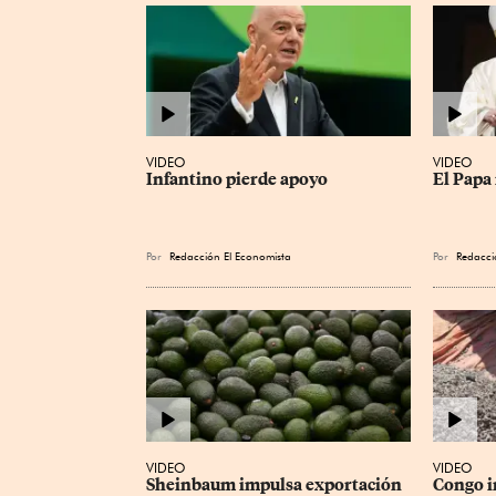
VIDEO
VIDEO
Infantino pierde apoyo
El Papa 
Por
Redacción El Economista
Por
Redacci
VIDEO
VIDEO
Sheinbaum impulsa exportación 
Congo i