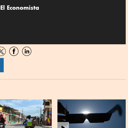
El Economista
artir
Compartir
Compartir
Compartir
por
por
por
sApp
Twitter
Facebook
Linkedin