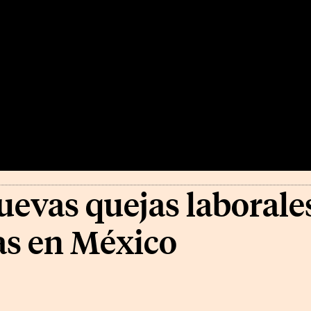
evas quejas laborale
as en México