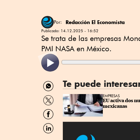
Redacción El Economista
Por:
Publicado:
14.12.2025 - 16:52
Se trata de las empresas Mon
PMI NASA en México.
Te puede interesa
Compartir
por
WhatsApp
Compartir
EMPRESAS
EU activa dos n
por
mexicanas
Twitter
Compartir
por
Facebook
Compartir
por
Linkedin