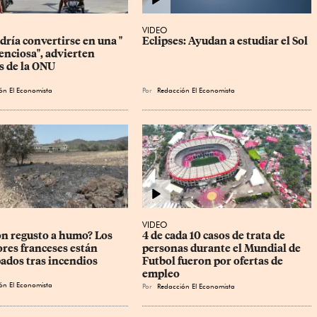
VIDEO
ría convertirse en una " 
Eclipses: Ayudan a estudiar el Sol
enciosa", advierten 
s de la ONU
ón El Economista
Por
Redacción El Economista
VIDEO
on regusto a humo? Los 
4 de cada 10 casos de trata de 
ores franceses están 
personas durante el Mundial de 
ados tras incendios
Futbol fueron por ofertas de 
empleo
ón El Economista
Por
Redacción El Economista