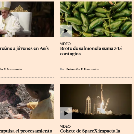
VIDEO
reúne a jóvenes en Asís
Brote de salmonela suma 345 
contagios
ón El Economista
Por
Redacción El Economista
VIDEO
mpulsa el procesamiento 
Cohete de SpaceX impacta la 