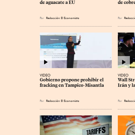
de aguacate a EU
de cobre
Por
Redacción El Economista
Por
Redacci
VIDEO
VIDEO
Gobierno propone prohibir el 
Wall Str
fracking en Tampico-Misantla
Irán y l
Por
Redacción El Economista
Por
Redacci