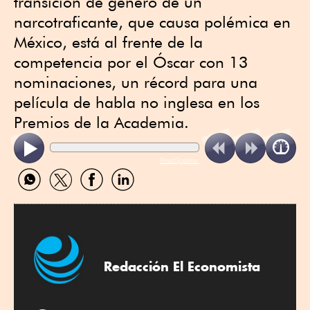
transición de género de un
narcotraficante, que causa polémica en
México, está al frente de la
competencia por el Óscar con 13
nominaciones, un récord para una
película de habla no inglesa en los
Premios de la Academia.
ReadSpeaker
Compartir
Compartir
Compartir
Compartir
por
por
por
por
WhatsApp
Twitter
Facebook
Linkedin
Redacción El Economista