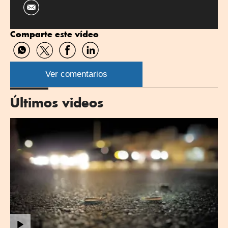
Comparte este vídeo
Compartir
Compartir
Compartir
Compartir
por
por
por
por
WhatsApp
Twitter
Facebook
Linkedin
Ver comentarios
Últimos videos