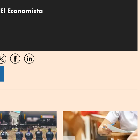
El Economista
artir
Compartir
Compartir
Compartir
por
por
por
sApp
Twitter
Facebook
Linkedin