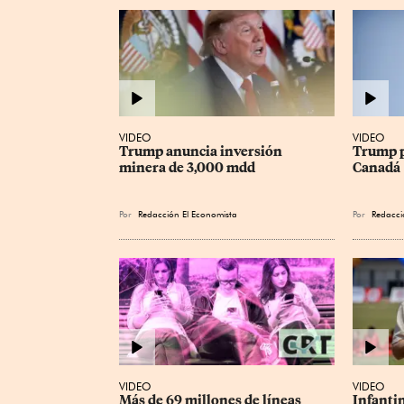
VIDEO
VIDEO
Trump anuncia inversión 
Trump p
minera de 3,000 mdd
Canadá
Por
Redacción El Economista
Por
Redacci
VIDEO
VIDEO
Más de 69 millones de líneas 
Infantin