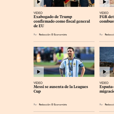
VIDEO
VIDEO
Exabogado de Trump 
FGR deti
confirmado como fiscal general 
combust
de EU
Por
Redacción El Economista
Por
Redacci
VIDEO
VIDEO
Messi se ausenta de la Leagues 
España e
Cup
migraci
Por
Redacción El Economista
Por
Redacci