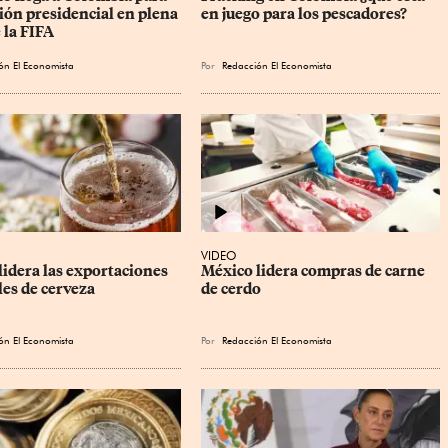
ión presidencial en plena 
en juego para los pescadores?
e la FIFA
ón El Economista
Por
Redacción El Economista
VIDEO
idera las exportaciones 
México lidera compras de carne 
es de cerveza
de cerdo
ón El Economista
Por
Redacción El Economista