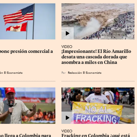
VIDEO
one presión comercial a 
¡Impresionante! El Río Amarillo 
desata una cascada dorada que 
asombra a miles en China
ón El Economista
Por
Redacción El Economista
VIDEO
o llega a Colombia para 
Fracking en Colombia ¿qué está 