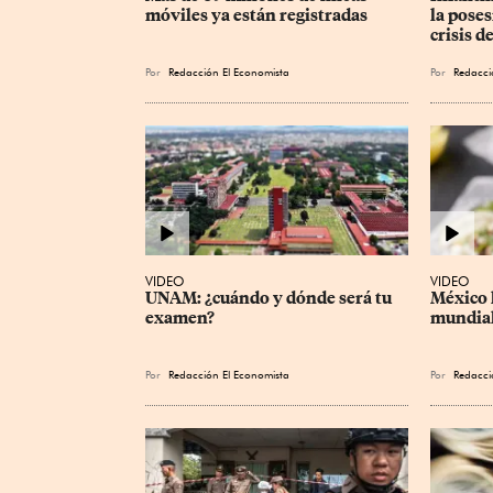
móviles ya están registradas
la poses
crisis d
Por
Redacción El Economista
Por
Redacci
VIDEO
VIDEO
UNAM: ¿cuándo y dónde será tu 
México l
examen?
mundial
Por
Redacción El Economista
Por
Redacci