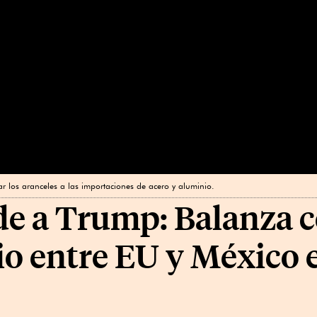
ar los aranceles a las importaciones de acero y aluminio.
e a Trump: Balanza c
io entre EU y México e