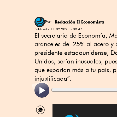
Redacción El Economista
Por:
Publicado:
11.02.2025 - 09:47
El secretario de Economía, Ma
aranceles del 25% al acero y 
presidente estadounidense, D
Unidos, serían inusuales, pue
que exportan más a tu país, po
injustificada”.
Compartir
por