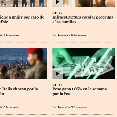
VIDEO
ene a mujer por caso de 
Infraestructura escolar preocupa 
ible
a las familias
ón El Economista
Por
Redacción El Economista
VIDEO
 Italia chocan por la 
Peso gana 1.05% en la semana 
ón
por la Fed
ón El Economista
Por
Redacción El Economista