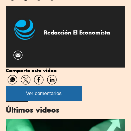
WhatsApp
Twitter
Facebook
Linkedin
Redacción El Economista
Comparte este vídeo
Compartir
Compartir
Compartir
Compartir
por
por
por
por
WhatsApp
Twitter
Facebook
Linkedin
Ver comentarios
Últimos videos