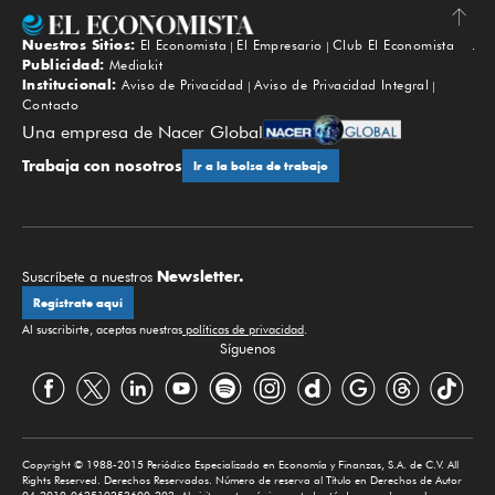
Nuestros Sitios:
El Economista
El Empresario
Club El Economista
Subir
Publicidad:
Mediakit
Institucional:
Aviso de Privacidad
Aviso de Privacidad Integral
Contacto
Una empresa de Nacer Global
Trabaja con nosotros
Ir a la bolsa de trabajo
Newsletter.
Suscríbete a nuestros
Regístrate aquí
Al suscribirte, aceptas nuestras
políticas de privacidad
.
Síguenos
Copyright © 1988-2015 Periódico Especializado en Economía y Finanzas, S.A. de C.V. All
Rights Reserved. Derechos Reservados. Número de reserva al Título en Derechos de Autor