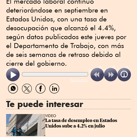
El mercado laboral continuó
deteriorándose en septiembre en
Estados Unidos, con una tasa de
desocupación que alcanzó el 4.4%,
según datos publicados este jueves por
el Departamento de Trabajo, con más
de seis semanas de retraso debido al
cierre del gobierno.
ReadSpeaker
Compartir
Compartir
Compartir
Compartir
por
por
por
por
WhatsApp
Twitter
Facebook
Linkedin
Te puede interesar
VIDEO
La tasa de desempleo en Estados 
Unidos sube a 4.2% en julio