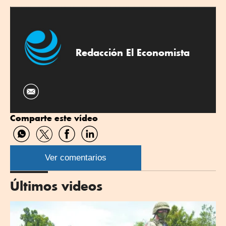
Redacción El Economista
Comparte este vídeo
Compartir
Compartir
Compartir
Compartir
por
por
por
por
WhatsApp
Twitter
Facebook
Linkedin
Ver comentarios
Últimos videos