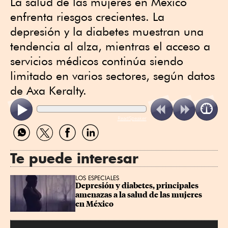
La salud de las mujeres en México
enfrenta riesgos crecientes. La
depresión y la diabetes muestran una
tendencia al alza, mientras el acceso a
servicios médicos continúa siendo
limitado en varios sectores, según datos
de Axa Keralty.
ReadSpeaker
Compartir
Compartir
Compartir
Compartir
por
por
por
por
WhatsApp
Twitter
Facebook
Linkedin
Te puede interesar
LOS ESPECIALES
Depresión y diabetes, principales 
amenazas a la salud de las mujeres 
en México