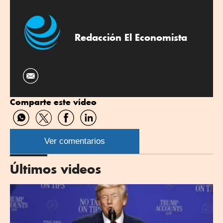
Redacción El Economista
Comparte este vídeo
Compartir
Compartir
Compartir
Compartir
por
por
por
por
WhatsApp
Twitter
Facebook
Linkedin
Ver comentarios
Últimos videos