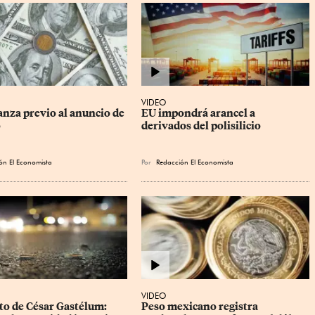
VIDEO
anza previo al anuncio de 
EU impondrá arancel a 
o
derivados del polisilicio
ón El Economista
Por
Redacción El Economista
VIDEO
to de César Gastélum: 
Peso mexicano registra 