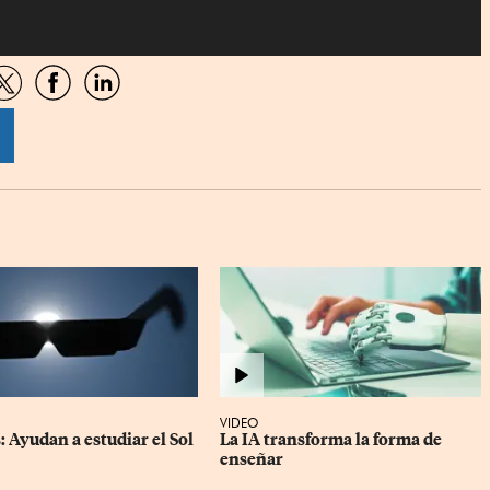
artir
Compartir
Compartir
Compartir
por
por
por
sApp
Twitter
Facebook
Linkedin
VIDEO
: Ayudan a estudiar el Sol
La IA transforma la forma de 
enseñar