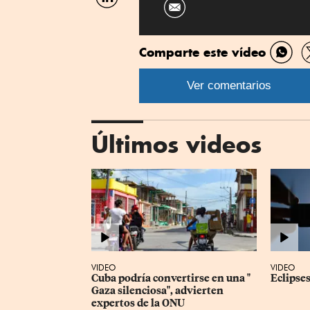
por
Linkedin
Comparte este vídeo
Comp
por
Ver comentarios
What
Últimos videos
VIDEO
VIDEO
Cuba podría convertirse en una " 
Eclipses
Gaza silenciosa", advierten 
expertos de la ONU