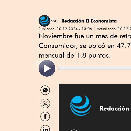
Redacción El Economista
Por:
Publicado:
10.12.2024 - 13:06
Actualizado:
10.12.
Noviembre fue un mes de retr
Consumidor, se ubicó en 47.7 
mensual de 1.8 puntos.
Compartir
por
WhatsApp
Compartir
por
Redacción 
Twitter
Compartir
por
Facebook
Compartir