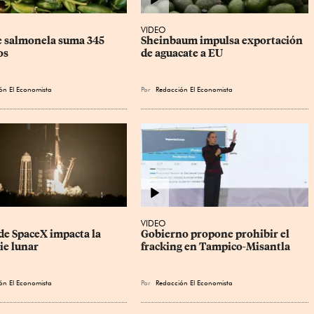
VIDEO
e salmonela suma 345 
Sheinbaum impulsa exportación 
os
de aguacate a EU
ón El Economista
Por
Redacción El Economista
VIDEO
de SpaceX impacta la 
Gobierno propone prohibir el 
ie lunar
fracking en Tampico-Misantla
ón El Economista
Por
Redacción El Economista