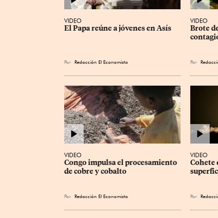
VIDEO
VIDEO
El Papa reúne a jóvenes en Asís
Brote d
contagi
Por
Redacción El Economista
Por
Redacci
VIDEO
VIDEO
Congo impulsa el procesamiento 
Cohete 
de cobre y cobalto
superfic
Por
Redacción El Economista
Por
Redacci