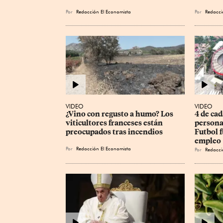
Por
Redacción El Economista
Por
Redacci
VIDEO
VIDEO
¿Vino con regusto a humo? Los 
4 de cad
viticultores franceses están 
persona
preocupados tras incendios
Futbol f
empleo
Por
Redacción El Economista
Por
Redacci