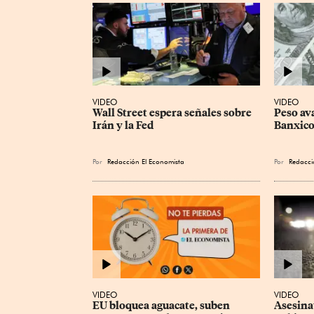
VIDEO
VIDEO
Wall Street espera señales sobre 
Peso av
Irán y la Fed
Banxic
Por
Redacción El Economista
Por
Redacci
VIDEO
VIDEO
EU bloquea aguacate, suben 
Asesina