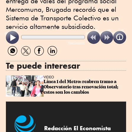
entrega de vales del programa social
Mercomuna, Brugada recordó que el
Sistema de Transporte Colectivo es un
servicio altamente subsidiado.
ReadSpeaker
Compartir
Compartir
Compartir
Compartir
por
por
por
por
WhatsApp
Twitter
Facebook
Linkedin
Te puede interesar
VIDEO
Línea 1 del Metro: reabren tramo a 
Observatorio tras renovación total; 
estos son los cambios
Redacción El Economista