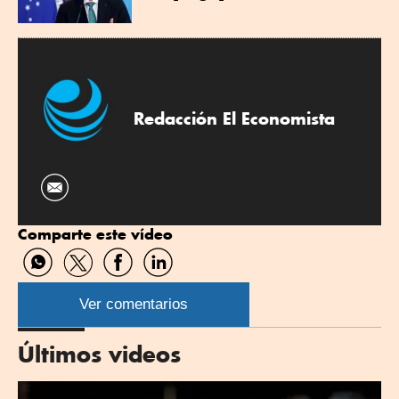
Redacción El Economista
Comparte este vídeo
Compartir
Compartir
Compartir
Compartir
por
por
por
por
WhatsApp
Twitter
Facebook
Linkedin
Ver comentarios
Últimos videos