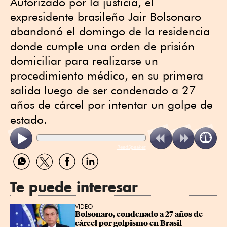
Autorizado por la justicia, el
expresidente brasileño Jair Bolsonaro
abandonó el domingo de la residencia
donde cumple una orden de prisión
domiciliar para realizarse un
procedimiento médico, en su primera
salida luego de ser condenado a 27
años de cárcel por intentar un golpe de
estado.
ReadSpeaker
Compartir
Compartir
Compartir
Compartir
por
por
por
por
WhatsApp
Twitter
Facebook
Linkedin
Te puede interesar
VIDEO
Bolsonaro, condenado a 27 años de 
cárcel por golpismo en Brasil