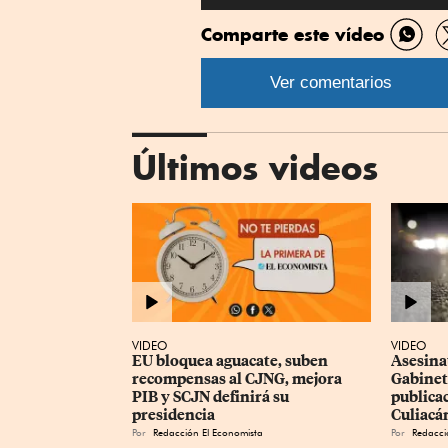
Comparte este vídeo
Comp
por
Ver comentarios
What
Últimos videos
VIDEO
VIDEO
EU bloquea aguacate, suben 
Asesina
recompensas al CJNG, mejora 
Gabinet
PIB y SCJN definirá su 
publica
presidencia
Culiacá
Por
Redacción El Economista
Por
Redacci