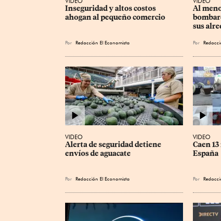
VIDEO
VIDEO
Inseguridad y altos costos 
Al meno
ahogan al pequeño comercio
bombard
sus alr
Por
Redacción El Economista
Por
Redacci
VIDEO
VIDEO
Alerta de seguridad detiene 
Caen 13
envíos de aguacate
España
Por
Redacción El Economista
Por
Redacci