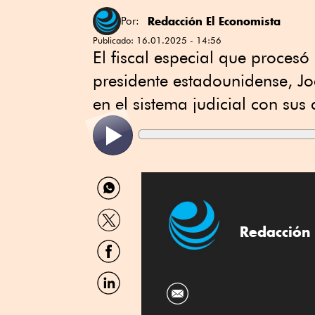
Redacción El Economista
Por:
Publicado:
16.01.2025 - 14:56
El fiscal especial que procesó
presidente estadounidense, Jo
en el sistema judicial con sus 
Compartir
por
WhatsApp
Compartir
por
Redacción 
Twitter
Compartir
por
Facebook
Compartir
por
Linkedin