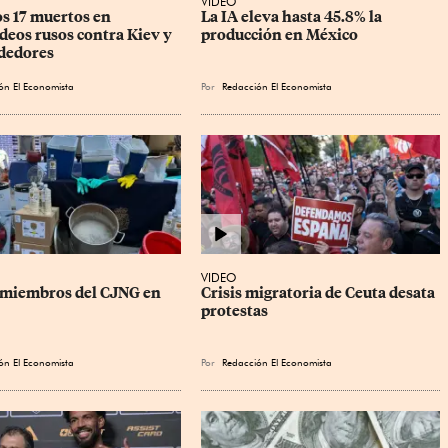
VIDEO
s 17 muertos en 
La IA eleva hasta 45.8% la 
eos rusos contra Kiev y 
producción en México
ededores
ón El Economista
Por
Redacción El Economista
VIDEO
 miembros del CJNG en 
Crisis migratoria de Ceuta desata 
protestas
ón El Economista
Por
Redacción El Economista