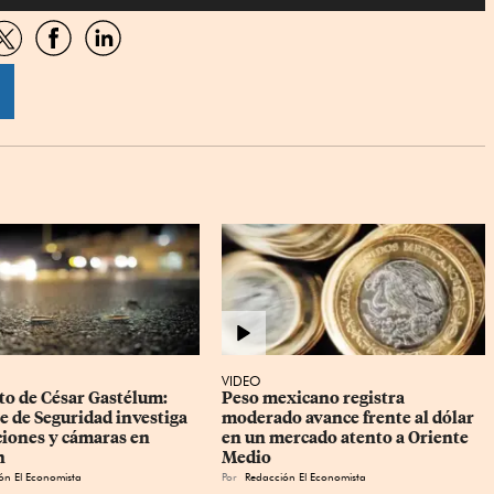
artir
Compartir
Compartir
Compartir
por
por
por
sApp
Twitter
Facebook
Linkedin
VIDEO
to de César Gastélum: 
Peso mexicano registra 
e de Seguridad investiga 
moderado avance frente al dólar 
ciones y cámaras en 
en un mercado atento a Oriente 
n
Medio
ón El Economista
Por
Redacción El Economista