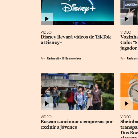
VIDEO
VIDEO
Disney llevará videos de TikTok 
Vozinha
a Disney+
Colo: “S
jugador
Por
Redacción El Economista
Por
Redacci
VIDEO
VIDEO
Buscan sancionar a empresas por 
Sheinba
excluir a jóvenes
transpa
Dos Boc