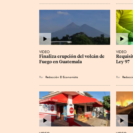
VIDEO
VIDEO
Finaliza erupción del volcán de 
Requisi
Fuego en Guatemala
Ley 97
Por
Redacción El Economista
Por
Redacci