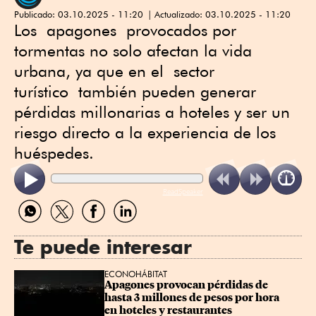
Publicado:
03.10.2025 - 11:20
Actualizado:
03.10.2025 - 11:20
Los apagones provocados por
tormentas no solo afectan la vida
urbana, ya que en el sector
turístico también pueden generar
pérdidas millonarias a hoteles y ser un
riesgo directo a la experiencia de los
huéspedes.
ReadSpeaker
Compartir
Compartir
Compartir
Compartir
por
por
por
por
WhatsApp
Twitter
Facebook
Linkedin
Te puede interesar
ECONOHÁBITAT
Apagones provocan pérdidas de 
hasta 3 millones de pesos por hora 
en hoteles y restaurantes