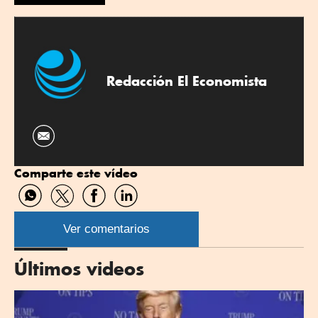
Redacción El Economista
Comparte este vídeo
Compartir
Compartir
Compartir
Compartir
por
por
por
por
WhatsApp
Twitter
Facebook
Linkedin
Ver comentarios
Últimos videos