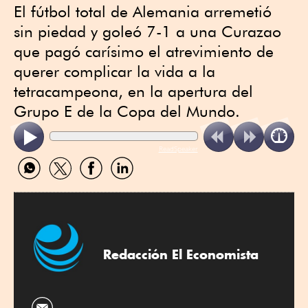
El fútbol total de Alemania arremetió
sin piedad y goleó 7-1 a una Curazao
que pagó carísimo el atrevimiento de
querer complicar la vida a la
tetracampeona, en la apertura del
Grupo E de la Copa del Mundo.
ReadSpeaker
Compartir
Compartir
Compartir
Compartir
por
por
por
por
WhatsApp
Twitter
Facebook
Linkedin
Redacción El Economista