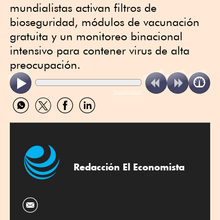
mundialistas activan filtros de
bioseguridad, módulos de vacunación
gratuita y un monitoreo binacional
intensivo para contener virus de alta
preocupación.
ReadSpeaker
Compartir
Compartir
Compartir
Compartir
por
por
por
por
WhatsApp
Twitter
Facebook
Linkedin
Redacción El Economista