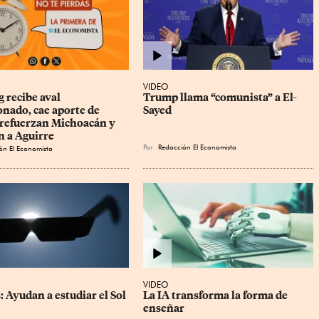
VIDEO
 recibe aval 
Trump llama “comunista” a El-
nado, cae aporte de 
Sayed
refuerzan Michoacán y 
n a Aguirre
Por
Redacción El Economista
ón El Economista
VIDEO
: Ayudan a estudiar el Sol
La IA transforma la forma de 
enseñar