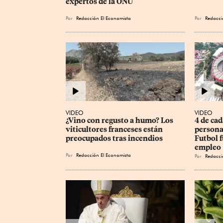
expertos de la ONU
Por
Redacción El Economista
Por
Redacci
VIDEO
VIDEO
¿Vino con regusto a humo? Los 
4 de cad
viticultores franceses están 
persona
preocupados tras incendios
Futbol f
empleo
Por
Redacción El Economista
Por
Redacci