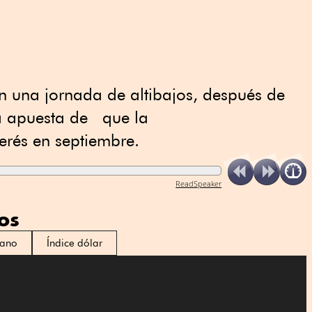
n una jornada de altibajos, después de
a apuesta de que la
erés en septiembre.
ReadSpeaker
os
cano
Índice dólar