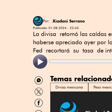
Xiadani Serrano
Por:
Publicado:
01.08.2024 - 22:43
La divisa retomó las caídas e
haberse apreciado ayer por l
Fed recortará su tasa de int
Temas relacionad
Compartir
por
WhatsApp
Divisa mexicana
Peso mexi
Compartir
por
Twitter
Compartir
por
Facebook
Compartir