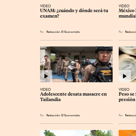
VIDEO
VIDEO
UNAM: ¿cuándo y dónde será tu 
México l
examen?
mundial
Por
Redacción El Economista
Por
Redacci
VIDEO
VIDEO
Adolescente desata masacre en 
Peso se 
Tailandia
presión 
Por
Redacción El Economista
Por
Redacci