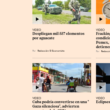
VIDEO
VIDEO
Despliegan mil 557 elementos 
Fracking
por aguacate
condicio
Pemex, 
detiene
Por
Redacción El Economista
Por
Redacci
VIDEO
VIDEO
Cuba podría convertirse en una " 
Eclipses
Gaza silenciosa", advierten 