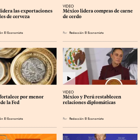
VIDEO
idera las exportaciones 
México lidera compras de carne 
es de cerveza
de cerdo
ón El Economista
Por
Redacción El Economista
VIDEO
fortalece por menor 
México y Perú restablecen 
de la Fed
relaciones diplomáticas
ón El Economista
Por
Redacción El Economista