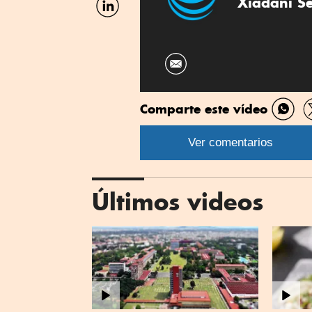
Xiadani S
por
Linkedin
Comparte este vídeo
Comp
por
Ver comentarios
What
Últimos videos