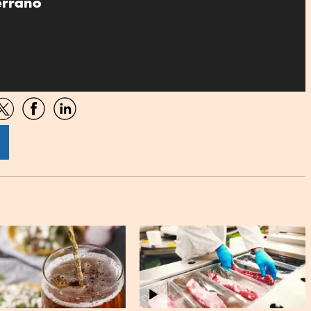
errano
artir
Compartir
Compartir
Compartir
por
por
por
sApp
Twitter
Facebook
Linkedin