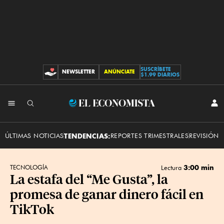
SUSCRÍBETE
NEWSLETTER
ANÚNCIATE
CONTRIBUCIONES
$1.99 DIARIOS
INI
El
SES
Economista
ÚLTIMAS NOTICIAS
TENDENCIAS:
REPORTES TRIMESTRALES
REVISIÓN 
3:00 min
TECNOLOGÍA
Lectura
La estafa del “Me Gusta”, la
promesa de ganar dinero fácil en
TikTok