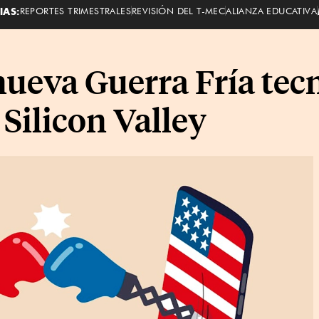
IAS:
REPORTES TRIMESTRALES
REVISIÓN DEL T-MEC
ALIANZA EDUCATIVA
ueva Guerra Fría tecn
 Silicon Valley