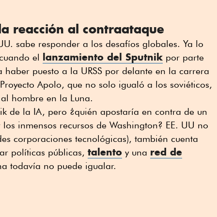
la reacción al contraataque
 UU. sabe responder a los desafíos globales. Ya lo
lanzamiento del Sputnik
 cuando el
por parte
a haber puesto a la URSS por delante en la carrera
 Proyecto Apolo, que no solo igualó a los soviéticos,
 al hombre en la Luna.
k de la IA, pero ¿quién apostaría en contra de un
or los inmensos recursos de Washington? EE. UU no
ndes corporaciones tecnológicas), también cuenta
talento
red de
r políticas públicas,
y una
a todavía no puede igualar.