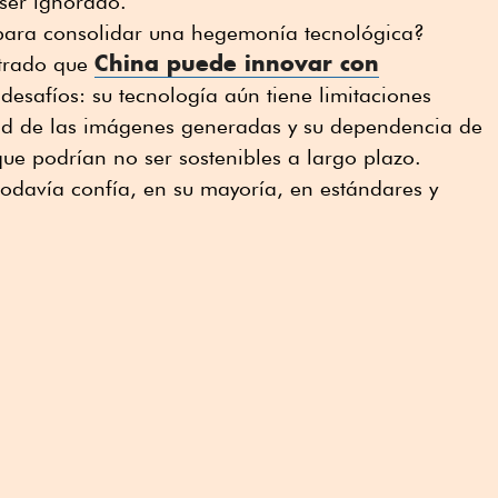
ser ignorado.
 para consolidar una hegemonía tecnológica?
China puede innovar con
trado que
desafíos: su tecnología aún tiene limitaciones
idad de las imágenes generadas y su dependencia de
que podrían no ser sostenibles a largo plazo.
odavía confía, en su mayoría, en estándares y