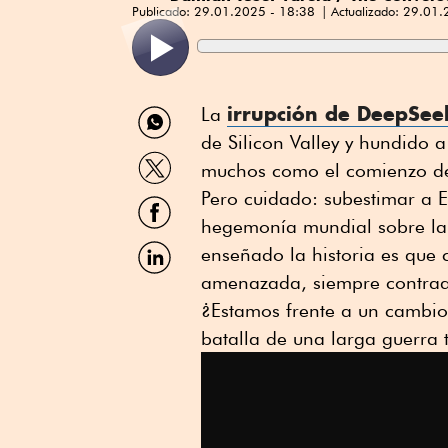
Publicado:
29.01.2025 - 18:38
Actualizado:
29.01.
Compartir
irrupción de DeepSee
La
por
de Silicon Valley y hundido a
WhatsApp
Compartir
muchos como el comienzo de
por
Twitter
Pero cuidado: subestimar a E
Compartir
por
hegemonía mundial sobre la i
Facebook
Compartir
enseñado la historia es que
por
amenazada, siempre contraa
Linkedin
¿Estamos frente a un cambio
batalla de una larga guerra 