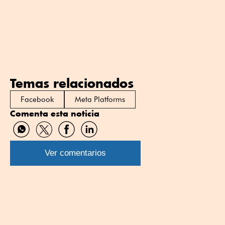
Temas relacionados
Facebook
Meta Platforms
Comenta esta noticia
Compartir
Compartir
Compartir
Compartir
por
por
por
por
WhatsApp
Twitter
Facebook
Linkedin
Ver comentarios