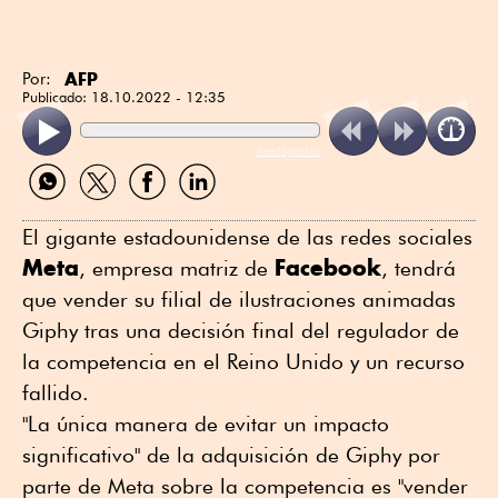
AFP
Por:
Publicado:
18.10.2022 - 12:35
ReadSpeaker
Compartir
Compartir
Compartir
Compartir
por
por
por
por
WhatsApp
Twitter
Facebook
Linkedin
El gigante estadounidense de las redes sociales
Meta
Facebook
, empresa matriz de
, tendrá
que vender su filial de ilustraciones animadas
Giphy tras una decisión final del regulador de
la competencia en el Reino Unido y un recurso
fallido.
"La única manera de evitar un impacto
significativo" de la adquisición de Giphy por
parte de Meta sobre la competencia es "vender