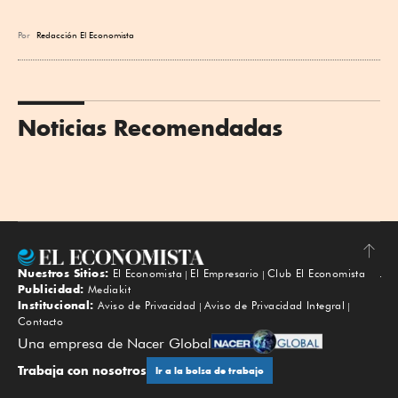
Por
Redacción El Economista
Noticias Recomendadas
Nuestros Sitios:
El Economista
El Empresario
Club El Economista
Subir
Publicidad:
Mediakit
Institucional:
Aviso de Privacidad
Aviso de Privacidad Integral
Contacto
Una empresa de Nacer Global
Trabaja con nosotros
Ir a la bolsa de trabajo