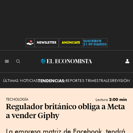
SUSCRÍBETE
NEWSLETTER
ANÚNCIATE
CONTRIBUCIONES
$1.99 DIARIOS
INI
El
SES
Economista
ÚLTIMAS NOTICIAS
TENDENCIAS:
REPORTES TRIMESTRALES
REVISIÓN 
2:00 min
TECNOLOGÍA
Lectura
Regulador británico obliga a Meta
a vender Giphy
La empresa matriz de Facebook tendrá