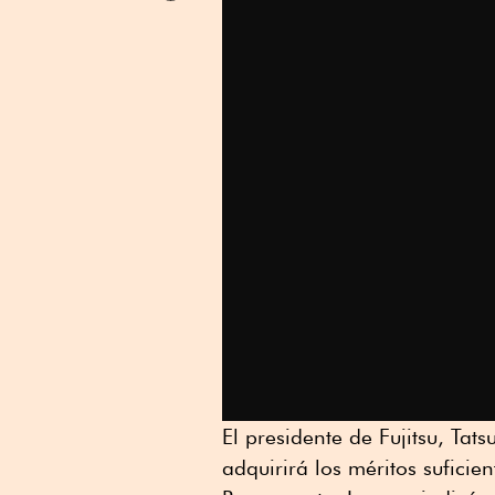
Linkedin
El presidente de Fujitsu, Tat
adquirirá los méritos suficie