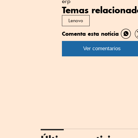
erp
Temas relacionad
Lenovo
Comenta esta noticia
Comp
por
Ver comentarios
What