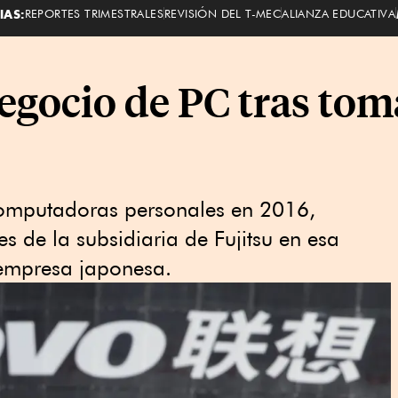
IAS:
REPORTES TRIMESTRALES
REVISIÓN DEL T-MEC
ALIANZA EDUCATIVA
gocio de PC tras toma
omputadoras personales en 2016,
s de la subsidiaria de Fujitsu en esa
 empresa japonesa.