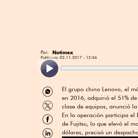
Notimex
Por:
Publicado:
02.11.2017 - 12:56
Compartir
El grupo chino Lenovo, el 
por
en 2016, adquirió el 51% de 
WhatsApp
Compartir
clase de equipos, anunció l
por
Twitter
En la operación participa el
Compartir
por
de Fujitsu, lo que elevó el m
Facebook
Compartir
dólares, precisó un despach
por