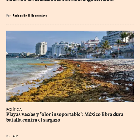
Por
Redacción El Economista
POLÍTICA
Playas vacías y "olor insoportable": México libra dura 
batalla contra el sargazo
Por
AFP