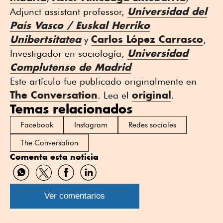
Universidad del
Adjunct assistant professor,
País Vasco / Euskal Herriko
Unibertsitatea
Carlos López Carrasco
y
,
Universidad
Investigador en sociología,
Complutense de Madrid
Este artículo fue publicado originalmente en
The Conversation
original
. Lea el
.
Temas relacionados
Facebook
Instagram
Redes sociales
The Conversation
Comenta esta noticia
Compartir
Compartir
Compartir
Compartir
por
por
por
por
WhatsApp
Twitter
Facebook
Linkedin
Ver comentarios