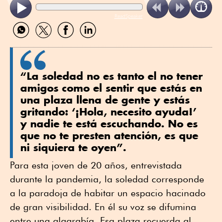
ReadSpeaker
Compartir
Compartir
Compartir
Compartir
por
por
por
por
WhatsApp
Twitter
Facebook
Linkedin
“La soledad no es tanto el no tener
amigos como el sentir que estás en
una plaza llena de gente y estás
gritando: ‘¡Hola, necesito ayuda!’
y nadie te está escuchando. No es
que no te presten atención, es que
ni siquiera te oyen”.
Para esta joven de 20 años, entrevistada
durante la pandemia, la soledad corresponde
a la paradoja de habitar un espacio hacinado
de gran visibilidad. En él su voz se difumina
entre una algarabía. Esa plaza recuerda al