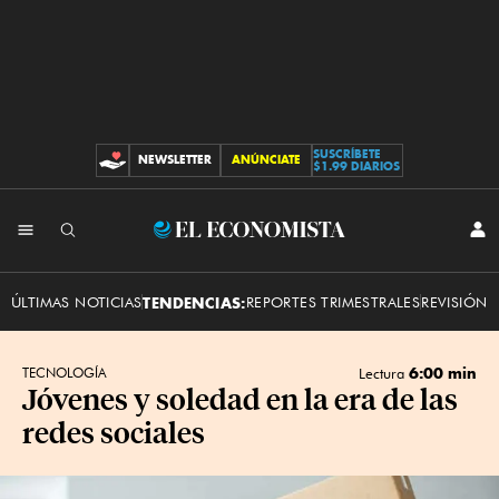
SUSCRÍBETE
NEWSLETTER
ANÚNCIATE
CONTRIBUCIONES
$1.99 DIARIOS
INI
El
SES
Economista
ÚLTIMAS NOTICIAS
TENDENCIAS:
REPORTES TRIMESTRALES
REVISIÓN 
6:00 min
TECNOLOGÍA
Lectura
Jóvenes y soledad en la era de las
redes sociales