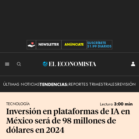
SUSCRÍBETE
NEWSLETTER
ANÚNCIATE
CONTRIBUCIONES
$1.99 DIARIOS
INI
El
SES
Economista
ÚLTIMAS NOTICIAS
TENDENCIAS:
REPORTES TRIMESTRALES
REVISIÓN 
3:00 min
TECNOLOGÍA
Lectura
Inversión en plataformas de IA en
México será de 98 millones de
dólares en 2024