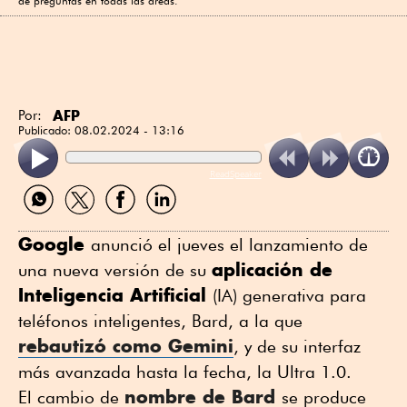
de preguntas en todas las áreas.
AFP
Por:
Publicado:
08.02.2024 - 13:16
ReadSpeaker
Compartir
Compartir
Compartir
Compartir
por
por
por
por
WhatsApp
Twitter
Facebook
Linkedin
Google
anunció el jueves el lanzamiento de
aplicación de
una nueva versión de su
Inteligencia Artificial
(IA) generativa para
teléfonos inteligentes, Bard, a la que
rebautizó como Gemini
, y de su interfaz
más avanzada hasta la fecha, la Ultra 1.0.
nombre de Bard
El cambio de
se produce