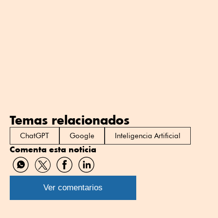
Temas relacionados
ChatGPT
Google
Inteligencia Artificial
Comenta esta noticia
Compartir
Compartir
Compartir
Compartir
por
por
por
por
WhatsApp
Twitter
Facebook
Linkedin
Ver comentarios