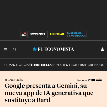
SUSCRÍBETE
NEWSLETTER
ANÚNCIATE
CONTRIBUCIONES
$1.99 DIARIOS
INI
El
SES
Economista
ÚLTIMAS NOTICIAS
TENDENCIAS:
REPORTES TRIMESTRALES
REVISIÓN 
2:00 min
TECNOLOGÍA
Lectura
Google presenta a Gemini, su
nueva app de IA generativa que
sustituye a Bard