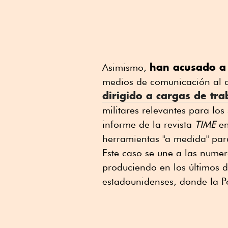
han acusado a 
Asimismo,
medios de comunicación al 
dirigido a cargas de tra
militares relevantes para los
informe de la revista
TIME
en
herramientas "a medida" para
Este caso se une a las numer
produciendo en los últimos d
estadounidenses, donde la P