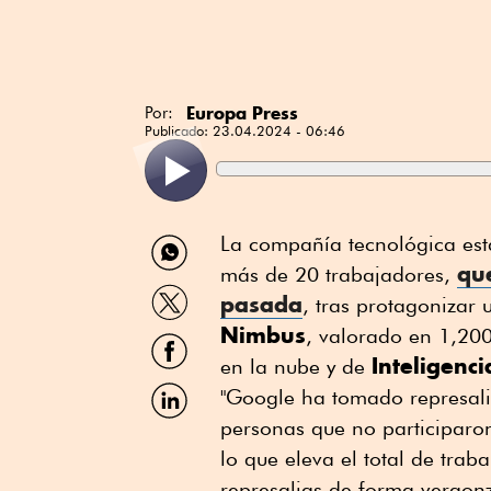
Europa Press
Por:
Publicado:
23.04.2024 - 06:46
Compartir
La compañía tecnológica es
por
qu
más de 20 trabajadores,
WhatsApp
Compartir
pasada
, tras protagonizar 
por
Nimbus
Twitter
, valorado en 1,200
Compartir
por
Inteligencia
en la nube y de
Facebook
Compartir
"Google ha tomado represali
por
personas que no participaro
Linkedin
lo que eleva el total de tra
represalias de forma vergon