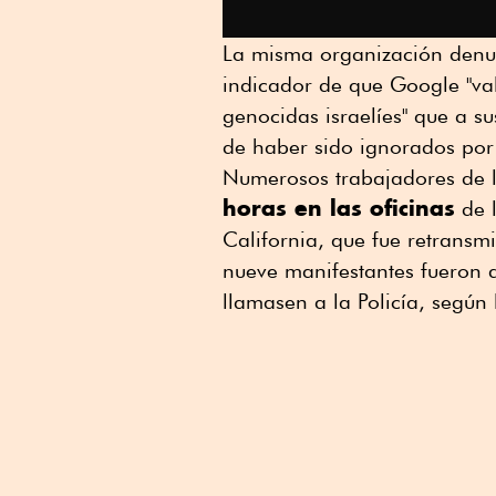
La misma organización denu
indicador de que Google "val
genocidas israelíes" que a s
de haber sido ignorados por 
Numerosos trabajadores de
horas en las oficinas
de l
California, que fue retransmi
nueve manifestantes fueron a
llamasen a la Policía, según l